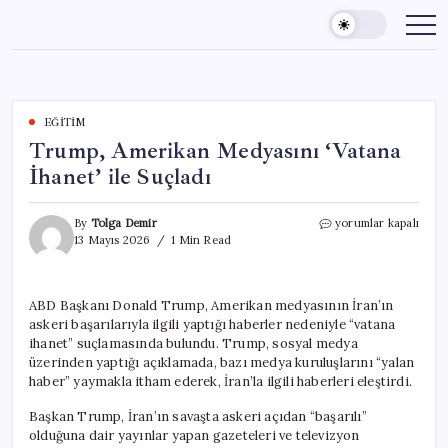
Skip
to
content
EĞITIM
Trump, Amerikan Medyasını ‘Vatana
İhanet’ ile Suçladı
Trump,
By
Tolga Demir
yorumlar kapalı
Amerikan
13 Mayıs 2026
1 Min Read
Medyasını
‘Vatana
İhanet’
ABD Başkanı Donald Trump, Amerikan medyasının İran’ın
ile
askeri başarılarıyla ilgili yaptığı haberler nedeniyle “vatana
Suçladı
için
ihanet” suçlamasında bulundu. Trump, sosyal medya
üzerinden yaptığı açıklamada, bazı medya kuruluşlarını “yalan
haber” yaymakla itham ederek, İran’la ilgili haberleri eleştirdi.
Başkan Trump, İran’ın savaşta askeri açıdan “başarılı”
olduğuna dair yayınlar yapan gazeteleri ve televizyon