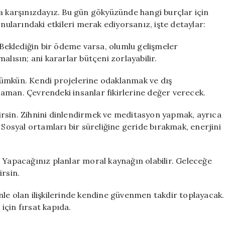
Burç
la karşınızdayız. Bu gün gökyüzünde hangi burçlar için
Yorumları:
onularındaki etkileri merak ediyorsanız, işte detaylar:
Aşk
ve
eklediğin bir ödeme varsa, olumlu gelişmeler
Para
alısın; ani kararlar bütçeni zorlayabilir.
Hangi
Burçların
mümkün. Kendi projelerine odaklanmak ve dış
Yüzünü
aman. Çevrendeki insanlar fikirlerine değer verecek.
Güldürecek?
için
irsin. Zihnini dinlendirmek ve meditasyon yapmak, ayrıca
 Sosyal ortamları bir süreliğine geride bırakmak, enerjini
 Yapacağınız planlar moral kaynağın olabilir. Geleceğe
irsin.
le olan ilişkilerinde kendine güvenmen takdir toplayacak.
için fırsat kapıda.