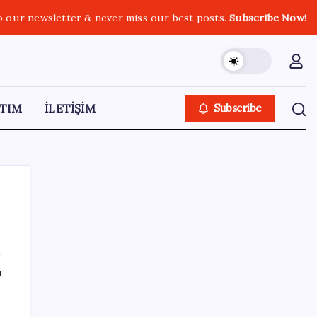
o our newsletter & never miss our best posts.
Subscribe Now!
TIM
İLETİŞİM
Subscribe
SON YAZILAR
ı
Fiyatlarda düşüş hevesi kursakta kaldı:
Motorine gelecek indirim ÖTV’ye takıldı