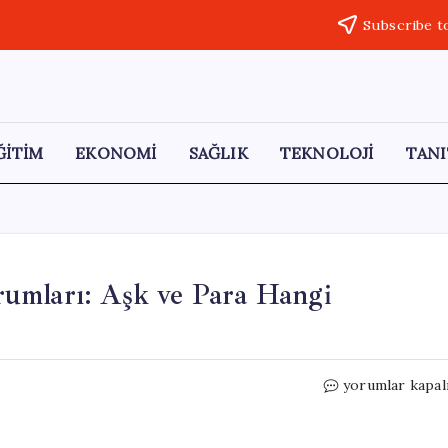
Subscribe t
ĞİTİM
EKONOMİ
SAĞLIK
TEKNOLOJİ
TANI
umları: Aşk ve Para Hangi
13
yorumlar kapal
Mayıs
2026
Günlük