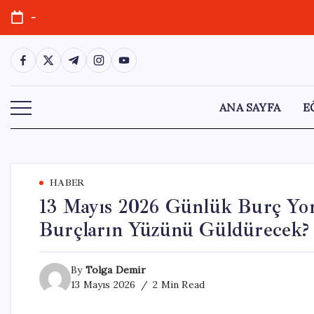
Skip
-
to
content
https://www.facebook.com/
https://twitter.com/
https://t.me/
https://www.instagram.com/
https://youtube.com/
ANA SAYFA
E
HABER
13 Mayıs 2026 Günlük Burç Yor
Burçların Yüzünü Güldürecek?
By
Tolga Demir
13 Mayıs 2026
2 Min Read