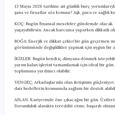
13 Mayıs 2026 tarihine ait günlük burç yorumlarıy
şans ve fırsatlar söz konusu? Aşk, para ve sağlık k
KOÇ: Bugün finansal meseleler gündemde olacak. B
yaşayabilirsin. Ancak harcama yaparken dikkatli olm
BOĞA: Enerjik ve dikkat çekici bir gün geçirmen 
görünümünde değişiklikler yapmak için uygun bir z
İKİZLER: Bugün kendi iç dünyana dönmek isteyebil
yarım kalan işlerini tamamlamak için ideal bir gün.
toplamana yardımcı olabilir.
YENGEÇ: Arkadaşlarınla olan iletişimin güçleniyor.
dair hedeflerin konusunda sağlam bir destek alabil
ASLAN: Kariyerinde öne çıkacağın bir gün. Üstlerin
Sorumluluk almakta tereddüt etme, başarılı olman 