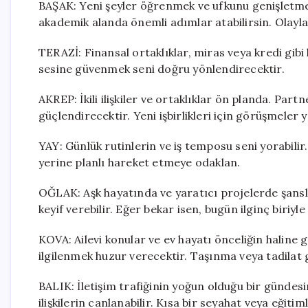
BAŞAK: Yeni şeyler öğrenmek ve ufkunu genişletmek
akademik alanda önemli adımlar atabilirsin. Olayl
TERAZİ: Finansal ortaklıklar, miras veya kredi gibi
sesine güvenmek seni doğru yönlendirecektir.
AKREP: İkili ilişkiler ve ortaklıklar ön planda. Part
güçlendirecektir. Yeni işbirlikleri için görüşmeler y
YAY: Günlük rutinlerin ve iş temposu seni yorabili
yerine planlı hareket etmeye odaklan.
OĞLAK: Aşk hayatında ve yaratıcı projelerde şansl
keyif verebilir. Eğer bekar isen, bugün ilginç biriyle
KOVA: Ailevi konular ve ev hayatı önceliğin haline g
ilgilenmek huzur verecektir. Taşınma veya tadilat g
BALIK: İletişim trafiğinin yoğun olduğu bir gündes
ilişkilerin canlanabilir. Kısa bir seyahat veya eğit