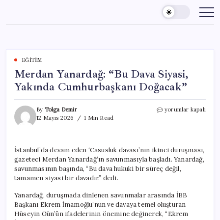
Skip
to
content
EĞITIM
Merdan Yanardağ: “Bu Dava Siyasi,
Yakında Cumhurbaşkanı Doğacak”
Merdan
By
Tolga Demir
yorumlar kapalı
Yanardağ:
12 Mayıs 2026
1 Min Read
“Bu
Dava
Siyasi,
İstanbul’da devam eden ‘Casusluk davası’nın ikinci duruşması,
Yakında
gazeteci Merdan Yanardağ’ın savunmasıyla başladı. Yanardağ,
Cumhurbaşkanı
Doğacak”
savunmasının başında, “Bu dava hukuki bir süreç değil,
için
tamamen siyasi bir davadır.” dedi.
Yanardağ, duruşmada dinlenen savunmalar arasında İBB
Başkanı Ekrem İmamoğlu’nun ve davaya temel oluşturan
Hüseyin Gün’ün ifadelerinin önemine değinerek, “Ekrem