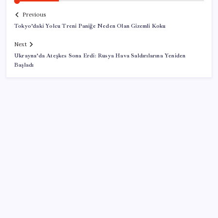
Previous
Tokyo’daki Yolcu Treni Paniğe Neden Olan Gizemli Koku
Next
Ukrayna’da Ateşkes Sona Erdi: Rusya Hava Saldırılarına Yeniden
Başladı
SON YAZILAR
Fiyatlarda düşüş hevesi kursakta kaldı: Motorine
gelecek indirim ÖTV’ye takıldı