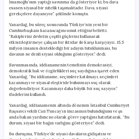
İmamoğlu’nun yaptığı savunma da gösteriyor ki, bu dava
esasen siyasal bir nitelik taşımaktadır. Dava, siyasi
gerekçelere dayanıyor.” şeklinde konuştu.
Yanardağ, bu süreç sonucunda Türkiye’nin yeni bir
Cumhurbaşkanı kazanacağını umut ettiğini belirtti.
“Rakiplerini devletin çeşitli güçlerini kullanarak
etkisizleştirmeye çalışan bir iktidar ile karşı karşıyayız. 15,5
milyon insanın desteklediği bir adayın tutuklanması, bu
davanın ne denli siyasi olduğunu gösteriyor.” dedi.
Savunmasında, iddianamenin temelinin demokrasiyi,
demokratik hak ve özgürlükleri suç saydığına işaret eden
Yanardağ, “Bu iddianame, seçimlere katılmayı, seçimleri
kazanmayı ve siyasal eleştiride bulunmayı suç olarak
değerlendiriyor. Kazanmayı daha büyük bir suç sayıyor.”
ifadelerini kullandı.
Yanardağ, iddianamenin altında dönemin İstanbul Cumhuriyet
Başsavcı vekili Can Tuncay’ın imzasının bulunduğunu ve şu
anda bakan yardımcısı olarak görev yaptığını hatırlatarak, “Bu
durum, siyasi bir bağın varlığını gösteriyor.” dedi.
Bu duruşma, Türkiye’de siyasi davaların gidişatını ve