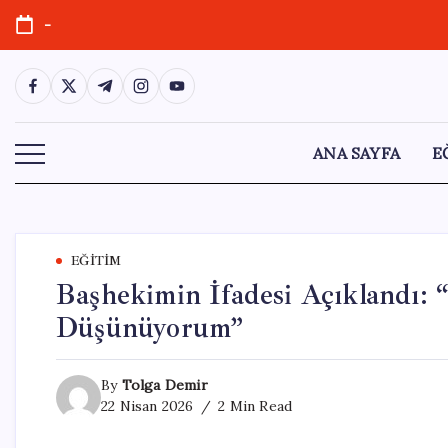
Skip
-
to
content
https://www.facebook.com/
https://twitter.com/
https://t.me/
https://www.instagram.com/
https://youtube.com/
ANA SAYFA
E
EĞITIM
Başhekimin İfadesi Açıklandı: “
Düşünüyorum”
By
Tolga Demir
22 Nisan 2026
2 Min Read