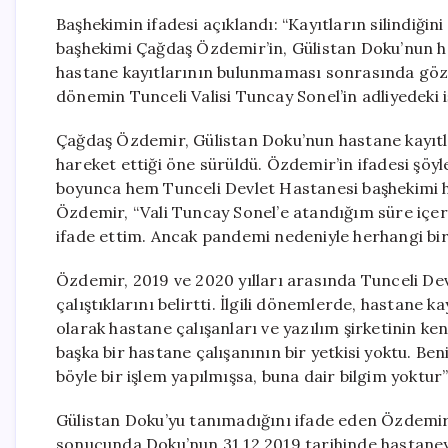
Başhekimin ifadesi açıklandı: “Kayıtların silindiği
başhekimi Çağdaş Özdemir’in, Gülistan Doku’nun h
hastane kayıtlarının bulunmaması sonrasında gözalt
dönemin Tunceli Valisi Tuncay Sonel’in adliyedeki 
Çağdaş Özdemir, Gülistan Doku’nun hastane kayıtl
hareket ettiği öne sürüldü. Özdemir’in ifadesi şöyl
boyunca hem Tunceli Devlet Hastanesi başhekimi he
Özdemir, “Vali Tuncay Sonel’e atandığım süre içer
ifade ettim. Ancak pandemi nedeniyle herhangi bir 
Özdemir, 2019 ve 2020 yılları arasında Tunceli Devl
çalıştıklarını belirtti. İlgili dönemlerde, hastane ka
olarak hastane çalışanları ve yazılım şirketinin k
başka bir hastane çalışanının bir yetkisi yoktu. 
böyle bir işlem yapılmışsa, buna dair bilgim yoktur”
Gülistan Doku’yu tanımadığını ifade eden Özdemir,
sonucunda Doku’nun 31.12.2019 tarihinde hastaneye