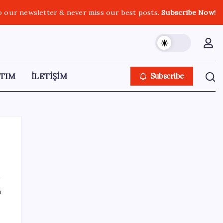
o our newsletter & never miss our best posts.
Subscribe Now!
TIM
İLETİŞİM
Subscribe
SON YAZILAR
ı
Fiyatlarda düşüş hevesi kursakta kaldı:
Motorine gelecek indirim ÖTV’ye takıldı