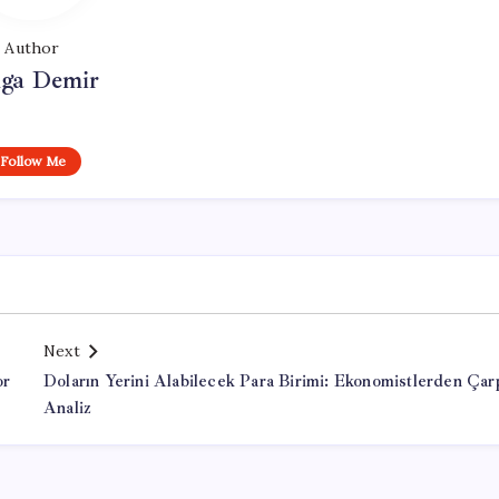
Author
lga Demir
Follow Me
Next
or
Doların Yerini Alabilecek Para Birimi: Ekonomistlerden Çar
Analiz