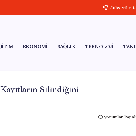
Subscribe t
ĞİTİM
EKONOMİ
SAĞLIK
TEKNOLOJİ
TANI
Kayıtların Silindiğini
Başhekimin
yorumlar kapal
İfadesi
Açıklandı:
“Kayıtların