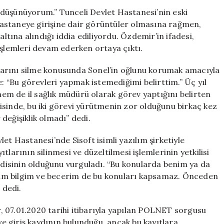
Silindiğini
ni düşünüyorum.” Tunceli Devlet Hastanesi’nin eski
Düşünüyorum”
astaneye girişine dair görüntüler olmasına rağmen,
için
ına alındığı iddia ediliyordu. Özdemir’in ifadesi,
işlemleri devam ederken ortaya çıktı.
arını silme konusunda Sonel’in oğlunu korumak amacıyla
e: “Bu görevleri yapmak istemediğimi belirttim.” Üç yıl
m de il sağlık müdürü olarak görev yaptığını belirten
isinde, bu iki görevi yürütmenin zor olduğunu birkaç kez
değişiklik olmadı” dedi.
et Hastanesi’nde Sisoft isimli yazılım şirketiyle
yıtlarının silinmesi ve düzeltilmesi işlemlerinin yetkilisi
endisinin olduğunu vurguladı. “Bu konularda benim ya da
Benim bilgim ve becerim de bu konuları kapsamaz. Önceden
 dedi.
 07.01.2020 tarihi itibarıyla yapılan POLNET sorgusu
 giriş kaydının bulunduğu, ancak bu kayıtlara