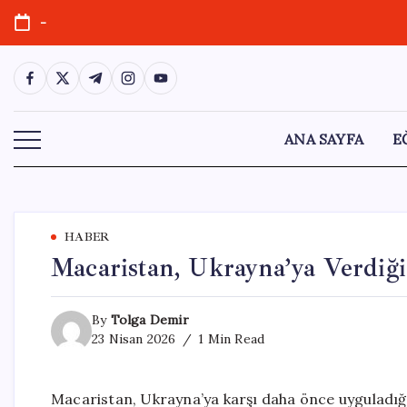
Skip
-
to
content
https://www.facebook.com/
https://twitter.com/
https://t.me/
https://www.instagram.com/
https://youtube.com/
ANA SAYFA
E
HABER
Macaristan, Ukrayna’ya Verdiği
By
Tolga Demir
23 Nisan 2026
1 Min Read
Macaristan, Ukrayna’ya karşı daha önce uyguladığı 