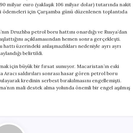
Çekti
0 milyar euro (yaklaşık 106 milyar dolar) tutarında nakit
için
redi ödemeleri için Çarşamba günü düzenlenen toplantıda
’nın Druzhba petrol boru hattını onardığı ve Rusya’dan
başlattığını açıklamasından hemen sonra gerçekleşti.
 hattı üzerindeki anlaşmazlıkları nedeniyle ayrı ayrı
ylandığı belirtildi.
amak için büyük bir fırsat sunuyor. Macaristan’ın eski
 Aracı saldırıları sonrası hasar gören petrol boru
gulayarak kredinin serbest bırakılmasını engellemişti.
na’nın mali destek alma yolunda önemli bir engel aşılmış