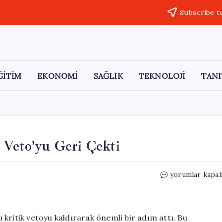
Subscribe t
ĞİTİM
EKONOMİ
SAĞLIK
TEKNOLOJİ
TANI
 Veto’yu Geri Çekti
Macaristan,
yorumlar kapal
Ukrayna’ya
Verdiği
Veto’yu
Geri
kritik vetoyu kaldırarak önemli bir adım attı. Bu