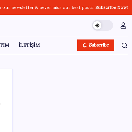
o our newsletter & never miss our best posts.
Subscribe Now!
TIM
İLETİŞİM
Subscribe
ı
SON YAZILAR
Fiyatlarda düşüş hevesi kursakta kaldı:
Motorine gelecek indirim ÖTV’ye takıldı