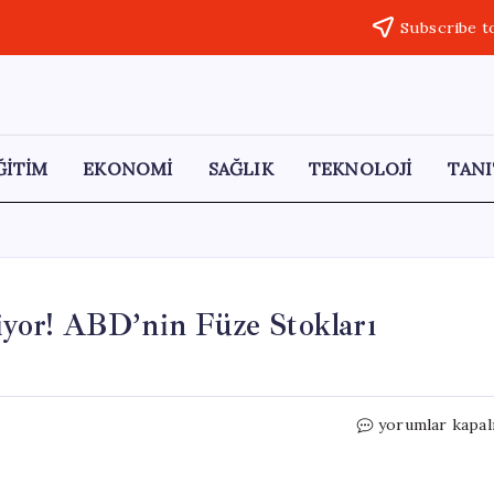
Subscribe t
ĞİTİM
EKONOMİ
SAĞLIK
TEKNOLOJİ
TANI
liyor! ABD’nin Füze Stokları
İran
yorumlar kapal
ile
Savaşın
Maliyeti