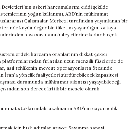
Yükseliyor!
 Devletleri’nin askeri harcamalarını ciddi şekilde
ABD’nin
 sistemlerinin yoğun kullanımı, ABD’nin mühimmat
Füze
Uluslararası Çalışmalar Merkezi tarafından yayımlanan bir
Stokları
nterinde kayda değer bir tüketim yaşandığını ortaya
Tehlikede
temlerinden hava savunma önleyicilerine kadar birçok
için
n sistemlerdeki harcama oranlarının dikkat çekici
ava platformlarından fırlatılan uzun menzilli füzelerde de
ar, asıl tehlikenin mevcut operasyonların ötesinde
n İran’a yönelik faaliyetleri sürdürebilecek kapasitesi
şılaşması durumunda mühimmat sıkıntısı yaşayabileceği
çısından son derece kritik bir mesele olarak
ühimmat stoklarındaki azalmanın ABD’nin caydırıcılık
rmak için hızlı adımlar atıyor. Savunma sanayi