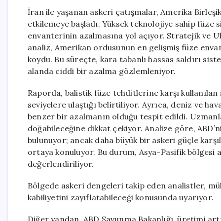
İran ile yaşanan askeri çatışmalar, Amerika Birleşik
etkilemeye başladı. Yüksek teknolojiye sahip füze
envanterinin azalmasına yol açıyor. Stratejik ve 
analiz, Amerikan ordusunun en gelişmiş füze enva
koydu. Bu süreçte, kara tabanlı hassas saldırı sis
alanda ciddi bir azalma gözlemleniyor.
Raporda, balistik füze tehditlerine karşı kullanıla
seviyelere ulaştığı belirtiliyor. Ayrıca, deniz ve h
benzer bir azalmanın olduğu tespit edildi. Uzmanl
doğabileceğine dikkat çekiyor. Analize göre, ABD’ni
bulunuyor; ancak daha büyük bir askeri güçle kar
ortaya konuluyor. Bu durum, Asya-Pasifik bölgesi a
değerlendiriliyor.
Bölgede askeri dengeleri takip eden analistler, m
kabiliyetini zayıflatabileceği konusunda uyarıyor.
Diğer yandan, ABD Savunma Bakanlığı, üretimi artı