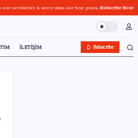
o our newsletter & never miss our best posts.
Subscribe Now!
TIM
İLETİŞİM
Subscribe
SON YAZILAR
ı
Fiyatlarda düşüş hevesi kursakta kaldı:
Motorine gelecek indirim ÖTV’ye takıldı