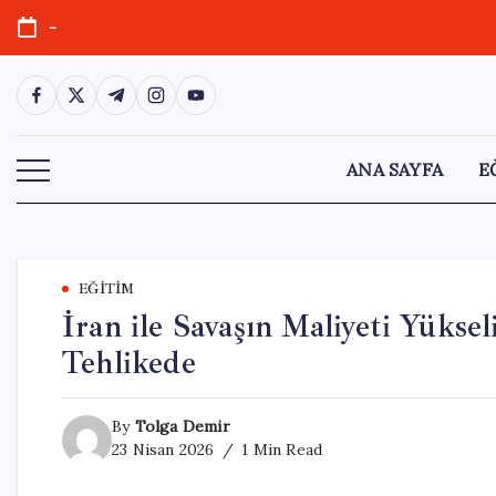
Skip
-
to
content
https://www.facebook.com/
https://twitter.com/
https://t.me/
https://www.instagram.com/
https://youtube.com/
ANA SAYFA
E
EĞITIM
İran ile Savaşın Maliyeti Yükse
Tehlikede
By
Tolga Demir
23 Nisan 2026
1 Min Read