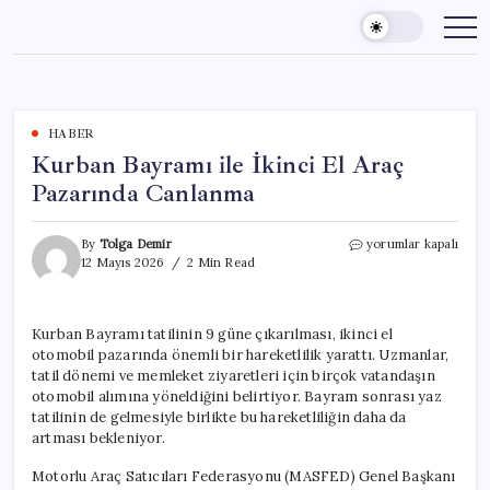
Skip
to
content
HABER
Kurban Bayramı ile İkinci El Araç
Pazarında Canlanma
Kurban
By
Tolga Demir
yorumlar kapalı
Bayramı
12 Mayıs 2026
2 Min Read
ile
İkinci
El
Kurban Bayramı tatilinin 9 güne çıkarılması, ikinci el
Araç
otomobil pazarında önemli bir hareketlilik yarattı. Uzmanlar,
Pazarında
Canlanma
tatil dönemi ve memleket ziyaretleri için birçok vatandaşın
için
otomobil alımına yöneldiğini belirtiyor. Bayram sonrası yaz
tatilinin de gelmesiyle birlikte bu hareketliliğin daha da
artması bekleniyor.
Motorlu Araç Satıcıları Federasyonu (MASFED) Genel Başkanı