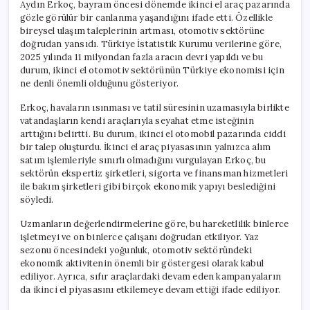
Aydın Erkoç, bayram öncesi dönemde ikinci el araç pazarında
gözle görülür bir canlanma yaşandığını ifade etti. Özellikle
bireysel ulaşım taleplerinin artması, otomotiv sektörüne
doğrudan yansıdı. Türkiye İstatistik Kurumu verilerine göre,
2025 yılında 11 milyondan fazla aracın devri yapıldı ve bu
durum, ikinci el otomotiv sektörünün Türkiye ekonomisi için
ne denli önemli olduğunu gösteriyor.
Erkoç, havaların ısınması ve tatil süresinin uzamasıyla birlikte
vatandaşların kendi araçlarıyla seyahat etme isteğinin
arttığını belirtti. Bu durum, ikinci el otomobil pazarında ciddi
bir talep oluşturdu. İkinci el araç piyasasının yalnızca alım
satım işlemleriyle sınırlı olmadığını vurgulayan Erkoç, bu
sektörün ekspertiz şirketleri, sigorta ve finansman hizmetleri
ile bakım şirketleri gibi birçok ekonomik yapıyı beslediğini
söyledi.
Uzmanların değerlendirmelerine göre, bu hareketlilik binlerce
işletmeyi ve on binlerce çalışanı doğrudan etkiliyor. Yaz
sezonu öncesindeki yoğunluk, otomotiv sektöründeki
ekonomik aktivitenin önemli bir göstergesi olarak kabul
ediliyor. Ayrıca, sıfır araçlardaki devam eden kampanyaların
da ikinci el piyasasını etkilemeye devam ettiği ifade ediliyor.