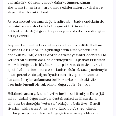
önümüzdeki dönem için çok daha kötümser. Alman
ekonomisi, İran krizinin olumsuz etkilerinden büyük darbe
alıyor.” ifadelerini kullandı.
Ayrıca mevcut durumu değerlendiren bir başka endeksin de
tahminlerden daha fazla kötüleşmesi, krizin sadece
beklentilerde değil, gerçek operasyonlarda da hissedildiğini
ortaya koydu.
Büyüme tahminleri keskin bir şekilde revize edildi. Haftanın
başında S&P Global’in açıkladığı satın alma yöneticileri
endeksleri (PMI) özel sektörde daralmaya işaret ederken, Ifo
verileri bu durumu daha da derinleştirdi. Başbakan Friedrich
Merz liderliğindeki hükümet, enerji krizi nedeniyle 2026 yılı
için büyüme tahminini %0,5’e kadar düşürdü. Savaş nedeniyle
artan petrol ve doğalgaz fiyatlarının, altyapı ile savunma
harcamalarıyla canlanması beklenen ekonomik aktivite
üzerinde önemli bir yük oluşturduğu gözlemleniyor.
Hükümet, artan yakıt maliyetlerine karşı 1,6 milyar Euro (1,9
milyar dolar) değerinde bir destek paketi açıklasa da, iş
dünyası bu desteğin “yetersiz” olduğunu belirtiyor. Enerji
fiyatlarındaki artış, Almanya ve Euro Bölgesi genelinde
enflasyonu yeniden harekete geçirirken, Avrupa Merkez