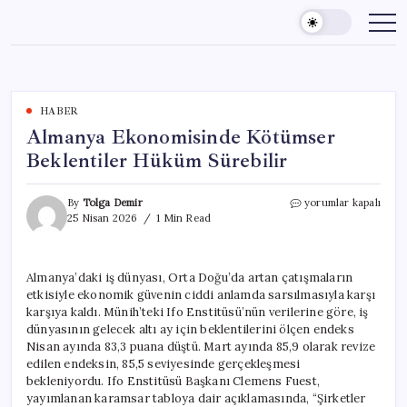
Skip
to
content
HABER
Almanya Ekonomisinde Kötümser
Beklentiler Hüküm Sürebilir
Almanya
By
Tolga Demir
yorumlar kapalı
Ekonomisinde
25 Nisan 2026
1 Min Read
Kötümser
Beklentiler
Hüküm
Almanya’daki iş dünyası, Orta Doğu’da artan çatışmaların
Sürebilir
etkisiyle ekonomik güvenin ciddi anlamda sarsılmasıyla karşı
için
karşıya kaldı. Münih’teki Ifo Enstitüsü’nün verilerine göre, iş
dünyasının gelecek altı ay için beklentilerini ölçen endeks
Nisan ayında 83,3 puana düştü. Mart ayında 85,9 olarak revize
edilen endeksin, 85,5 seviyesinde gerçekleşmesi
bekleniyordu. Ifo Enstitüsü Başkanı Clemens Fuest,
yayımlanan karamsar tabloya dair açıklamasında, “Şirketler