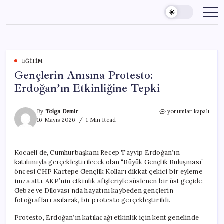
Skip
to
content
EĞITIM
Gençlerin Anısına Protesto:
Erdoğan’ın Etkinliğine Tepki
Gençlerin
By
Tolga Demir
yorumlar kapalı
Anısına
16 Mayıs 2026
1 Min Read
Protesto:
Erdoğan’ın
Etkinliğine
Kocaeli’de, Cumhurbaşkanı Recep Tayyip Erdoğan’ın
Tepki
katılımıyla gerçekleştirilecek olan “Büyük Gençlik Buluşması”
için
öncesi CHP Kartepe Gençlik Kolları dikkat çekici bir eyleme
imza attı. AKP’nin etkinlik afişleriyle süslenen bir üst geçide,
Gebze ve Dilovası’nda hayatını kaybeden gençlerin
fotoğrafları asılarak, bir protesto gerçekleştirildi.
Protesto, Erdoğan’ın katılacağı etkinlik için kent genelinde