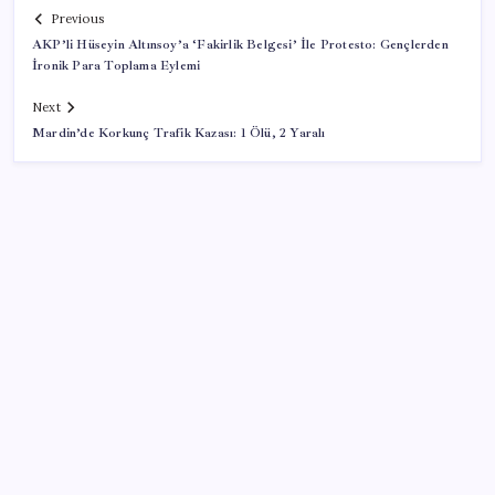
Previous
AKP’li Hüseyin Altınsoy’a ‘Fakirlik Belgesi’ İle Protesto: Gençlerden
İronik Para Toplama Eylemi
Next
Mardin’de Korkunç Trafik Kazası: 1 Ölü, 2 Yaralı
SON YAZILAR
Fiyatlarda düşüş hevesi kursakta kaldı: Motorine
gelecek indirim ÖTV’ye takıldı
YENİ Parti lideri Özgür Özel’den MYK toplantısı