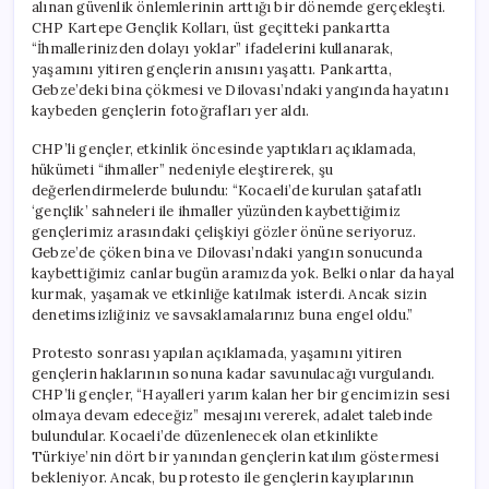
alınan güvenlik önlemlerinin arttığı bir dönemde gerçekleşti.
CHP Kartepe Gençlik Kolları, üst geçitteki pankartta
“İhmallerinizden dolayı yoklar” ifadelerini kullanarak,
yaşamını yitiren gençlerin anısını yaşattı. Pankartta,
Gebze’deki bina çökmesi ve Dilovası’ndaki yangında hayatını
kaybeden gençlerin fotoğrafları yer aldı.
CHP’li gençler, etkinlik öncesinde yaptıkları açıklamada,
hükümeti “ihmaller” nedeniyle eleştirerek, şu
değerlendirmelerde bulundu: “Kocaeli’de kurulan şatafatlı
‘gençlik’ sahneleri ile ihmaller yüzünden kaybettiğimiz
gençlerimiz arasındaki çelişkiyi gözler önüne seriyoruz.
Gebze’de çöken bina ve Dilovası’ndaki yangın sonucunda
kaybettiğimiz canlar bugün aramızda yok. Belki onlar da hayal
kurmak, yaşamak ve etkinliğe katılmak isterdi. Ancak sizin
denetimsizliğiniz ve savsaklamalarınız buna engel oldu.”
Protesto sonrası yapılan açıklamada, yaşamını yitiren
gençlerin haklarının sonuna kadar savunulacağı vurgulandı.
CHP’li gençler, “Hayalleri yarım kalan her bir gencimizin sesi
olmaya devam edeceğiz” mesajını vererek, adalet talebinde
bulundular. Kocaeli’de düzenlenecek olan etkinlikte
Türkiye’nin dört bir yanından gençlerin katılım göstermesi
bekleniyor. Ancak, bu protesto ile gençlerin kayıplarının