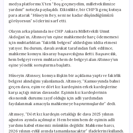
için
medya platformu X’ten “Boş geçmeyelim, milletvekilimize
yardım!” notuyla paylaşıldı. Etkinlikte, bir CHP’li genç kutuya
para atarak “Hüseyin Bey, seni ne kadar düşündüğümüzü
görüyorsun” sözlerini sarf etti.
Olayın arka planında ise CHP Ankara Milletvekili Umut
Akdoğan’ın, Altınsoy’un eşine mahkemede harç ödememesi
için muhtarlıktan “fakirlik belgesi” aldırdığını iddia etmesi
yatıyor. Bu durum, davalı avukat tarafından fark edilince,
mahkeme konuyu Aksaray başsavcılığına iletti. Başsavcılık,
hem belgeyi veren muhtara hem de belgeyi alan Altınsoy’un
eşine yönelik soruşturma başlattı.
Hüseyin Altınsoy, konuya ilişkin bir açıklama yaptı ve fakirlik
belgesi alındığını yalanlamadı. Altınsoy, “Kamuoyunda bahsi
geçen dava, eşim ve dört kız kardeşinin erkek kardeşlerine
karşı açtığı miras davasıdır. Eşimin kız kardeşlerinin
ekonomik durumu zayıf olduğu için adli yardımdan
faydalanmak amacıyla mahkemeye başvurmuşlardır” dedi.
Altınsoy, “Dört kız kardeşin ortaklığı ile dava 2025 yılının
ağustos ayında açılmıştır. Hem benim hem de eşimin adli
yardımı kabul etmemiz mümkün değildir. Mahkeme harcı,
2026 yılının eylül ayında tamamlanacaktır” ifadelerini kullandı.