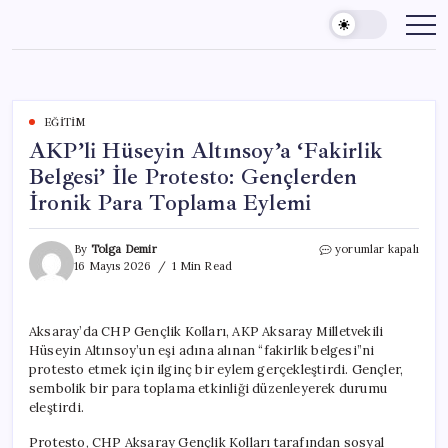
Skip
to
content
EĞITIM
AKP’li Hüseyin Altınsoy’a ‘Fakirlik
Belgesi’ İle Protesto: Gençlerden
İronik Para Toplama Eylemi
AKP’li
By
Tolga Demir
yorumlar kapalı
Hüseyin
16 Mayıs 2026
1 Min Read
Altınsoy’a
‘Fakirlik
Belgesi’
Aksaray’da CHP Gençlik Kolları, AKP Aksaray Milletvekili
İle
Hüseyin Altınsoy’un eşi adına alınan “fakirlik belgesi”ni
Protesto:
Gençlerden
protesto etmek için ilginç bir eylem gerçekleştirdi. Gençler,
İronik
sembolik bir para toplama etkinliği düzenleyerek durumu
Para
eleştirdi.
Toplama
Eylemi
Protesto, CHP Aksaray Gençlik Kolları tarafından sosyal