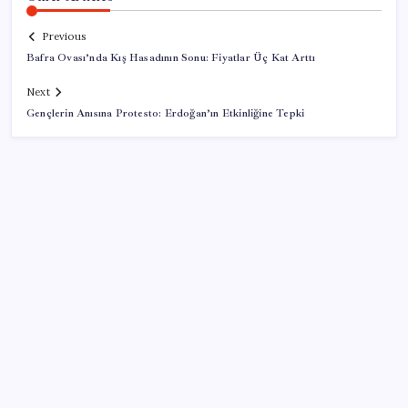
Previous
Bafra Ovası’nda Kış Hasadının Sonu: Fiyatlar Üç Kat Arttı
Next
Gençlerin Anısına Protesto: Erdoğan’ın Etkinliğine Tepki
SON YAZILAR
Konutlar Ekim 2026’da tamam
TBMM Adalet Komisyonu’nda ‘pislik’ tartışması:
MHP’li Bülbül masaya yumruk attı, İYİ Partili vekilin