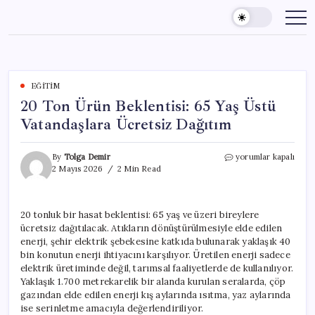
Skip
to
content
EĞITIM
20 Ton Ürün Beklentisi: 65 Yaş Üstü
Vatandaşlara Ücretsiz Dağıtım
20
By
Tolga Demir
yorumlar kapalı
Ton
2 Mayıs 2026
2 Min Read
Ürün
Beklentisi:
65
20 tonluk bir hasat beklentisi: 65 yaş ve üzeri bireylere
Yaş
ücretsiz dağıtılacak. Atıkların dönüştürülmesiyle elde edilen
Üstü
Vatandaşlara
enerji, şehir elektrik şebekesine katkıda bulunarak yaklaşık 40
Ücretsiz
bin konutun enerji ihtiyacını karşılıyor. Üretilen enerji sadece
Dağıtım
elektrik üretiminde değil, tarımsal faaliyetlerde de kullanılıyor.
için
Yaklaşık 1.700 metrekarelik bir alanda kurulan seralarda, çöp
gazından elde edilen enerji kış aylarında ısıtma, yaz aylarında
ise serinletme amacıyla değerlendiriliyor.