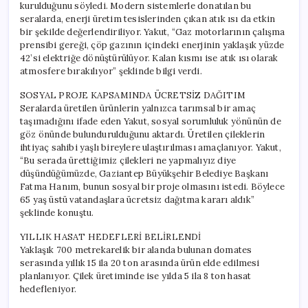
kurulduğunu söyledi. Modern sistemlerle donatılan bu
seralarda, enerji üretim tesislerinden çıkan atık ısı da etkin
bir şekilde değerlendiriliyor. Yakut, “Gaz motorlarının çalışma
prensibi gereği, çöp gazının içindeki enerjinin yaklaşık yüzde
42’si elektriğe dönüştürülüyor. Kalan kısmı ise atık ısı olarak
atmosfere bırakılıyor” şeklinde bilgi verdi.
SOSYAL PROJE KAPSAMINDA ÜCRETSİZ DAĞITIM
Seralarda üretilen ürünlerin yalnızca tarımsal bir amaç
taşımadığını ifade eden Yakut, sosyal sorumluluk yönünün de
göz önünde bulundurulduğunu aktardı. Üretilen çileklerin
ihtiyaç sahibi yaşlı bireylere ulaştırılması amaçlanıyor. Yakut,
“Bu serada ürettiğimiz çilekleri ne yapmalıyız diye
düşündüğümüzde, Gaziantep Büyükşehir Belediye Başkanı
Fatma Hanım, bunun sosyal bir proje olmasını istedi. Böylece
65 yaş üstü vatandaşlara ücretsiz dağıtma kararı aldık”
şeklinde konuştu.
YILLIK HASAT HEDEFLERİ BELİRLENDİ
Yaklaşık 700 metrekarelik bir alanda bulunan domates
serasında yıllık 15 ila 20 ton arasında ürün elde edilmesi
planlanıyor. Çilek üretiminde ise yılda 5 ila 8 ton hasat
hedefleniyor.