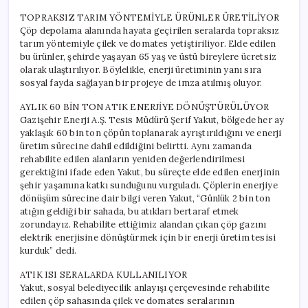
TOPRAKSIZ TARIM YÖNTEMİYLE ÜRÜNLER ÜRETİLİYOR
Çöp depolama alanında hayata geçirilen seralarda topraksız
tarım yöntemiyle çilek ve domates yetiştiriliyor. Elde edilen
bu ürünler, şehirde yaşayan 65 yaş ve üstü bireylere ücretsiz
olarak ulaştırılıyor. Böylelikle, enerji üretiminin yanı sıra
sosyal fayda sağlayan bir projeye de imza atılmış oluyor.
AYLIK 60 BİN TON ATIK ENERJİYE DÖNÜŞTÜRÜLÜYOR
Gazişehir Enerji A.Ş. Tesis Müdürü Şerif Yakut, bölgede her ay
yaklaşık 60 bin ton çöpün toplanarak ayrıştırıldığını ve enerji
üretim sürecine dahil edildiğini belirtti. Aynı zamanda
rehabilite edilen alanların yeniden değerlendirilmesi
gerektiğini ifade eden Yakut, bu süreçte elde edilen enerjinin
şehir yaşamına katkı sunduğunu vurguladı. Çöplerin enerjiye
dönüşüm sürecine dair bilgi veren Yakut, “Günlük 2 bin ton
atığın geldiği bir sahada, bu atıkları bertaraf etmek
zorundayız. Rehabilite ettiğimiz alandan çıkan çöp gazını
elektrik enerjisine dönüştürmek için bir enerji üretim tesisi
kurduk” dedi.
ATIK ISI SERALARDA KULLANILIYOR
Yakut, sosyal belediyecilik anlayışı çerçevesinde rehabilite
edilen çöp sahasında çilek ve domates seralarının