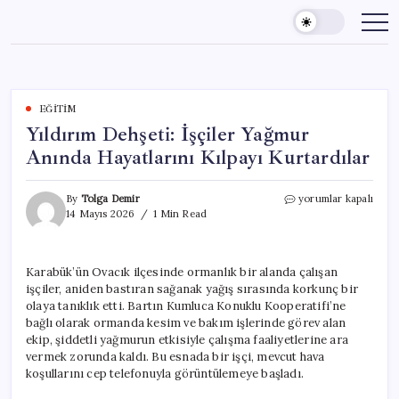
Skip
to
content
EĞITIM
Yıldırım Dehşeti: İşçiler Yağmur
Anında Hayatlarını Kılpayı Kurtardılar
Yıldırım
By
Tolga Demir
yorumlar kapalı
Dehşeti:
14 Mayıs 2026
1 Min Read
İşçiler
Yağmur
Anında
Karabük’ün Ovacık ilçesinde ormanlık bir alanda çalışan
Hayatlarını
işçiler, aniden bastıran sağanak yağış sırasında korkunç bir
Kılpayı
Kurtardılar
olaya tanıklık etti. Bartın Kumluca Konuklu Kooperatifi’ne
için
bağlı olarak ormanda kesim ve bakım işlerinde görev alan
ekip, şiddetli yağmurun etkisiyle çalışma faaliyetlerine ara
vermek zorunda kaldı. Bu esnada bir işçi, mevcut hava
koşullarını cep telefonuyla görüntülemeye başladı.