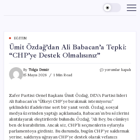
Skip
to
content
EĞITIM
Ümit Özdağ’dan Ali Babacan’a Tepki:
“CHP’ye Destek Olmalısınız”
Ümit
By
Tolga Demir
yorumlar kapalı
Özdağ’dan
15 Mayıs 2026
1 Min Read
Ali
Babacan’a
Tepki:
Zafer Partisi Genel Başkanı Ümit Özdağ, DEVA Partisi lideri
“CHP’ye
Ali Babacan’ın “Ülkeyi CHP’ye bırakmak istemiyoruz”
Destek
Olmalısınız”
şeklindeki ifadelerine sert bir yanıt verdi. Özdağ, sosyal
için
medya üzerinden yaptığı açıklamada, Babacan’ın bu sözlerini
alıntılayarak eleştirilerde bulundu. Özdağ, “Ali Bey, bu cümleyi
ben de kurabilirim. Ancak siz, CHP’li seçmenlerin oylarıyla
parlamentoya girdiniz. Bu durumda, bugün CHP’ye saldırmak
yerine, saldırıya uğrayan CHP’ye destek olarak vefanızı