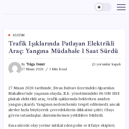
Skip
to
content
EĞITIM
Trafik Işıklarında Patlayan Elektrikli
Araç: Yangına Müdahale 1 Saat Sürdü
Trafik
By
Tolga Demir
yorumlar kapalı
Işıklarında
27 Nisan 2026
1 Min Read
Patlayan
Elektrikli
Araç:
27 Nisan 2026 tarihinde, Sivas Bulvarı üzerindeki Alparslan
Yangına
Mahallesi’nde yaşanan olayda, Z.K. yönetimindeki 06 UM 3818
Müdahale
1
plakalı elektrikli araç, trafik ışıklarında beklerken aniden
Saat
yangın çıkardı. Yangının nedeni henüz tespit edilemedi; ancak
Sürdü
alevler hızla büyüyerek çevredekilerin dikkatini çekti. Olayı
için
gören vatandaşlar, durumu hemen yetkililere bildirdi.
Kısa sürede olay yerine intikal eden polis ve itfaiye ekipleri,