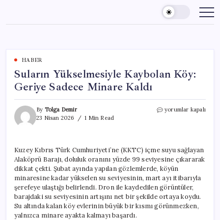
Skip
to
content
HABER
Suların Yükselmesiyle Kaybolan Köy:
Geriye Sadece Minare Kaldı
Suların
By
Tolga Demir
yorumlar kapalı
Yükselmesiyle
23 Nisan 2026
1 Min Read
Kaybolan
Köy:
Geriye
Kuzey Kıbrıs Türk Cumhuriyeti’ne (KKTC) içme suyu sağlayan
Sadece
Alaköprü Barajı, doluluk oranını yüzde 99 seviyesine çıkararak
Minare
Kaldı
dikkat çekti. Şubat ayında yapılan gözlemlerde, köyün
için
minaresine kadar yükselen su seviyesinin, mart ayı itibarıyla
şerefeye ulaştığı belirlendi. Dron ile kaydedilen görüntüler,
barajdaki su seviyesinin artışını net bir şekilde ortaya koydu.
Su altında kalan köy evlerinin büyük bir kısmı görünmezken,
yalnızca minare ayakta kalmayı başardı.