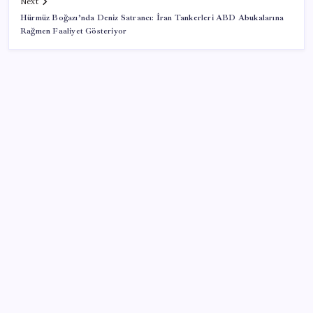
Next
Hürmüz Boğazı’nda Deniz Satrancı: İran Tankerleri ABD Abukalarına
Rağmen Faaliyet Gösteriyor
SON YAZILAR
Fiyatlarda düşüş hevesi kursakta kaldı: Motorine
gelecek indirim ÖTV’ye takıldı
YENİ Parti lideri Özgür Özel’den MYK toplantısı
Aşırı sıcaklar mesai saatlerini kısalttı: Artık 13.00’te
paydos
Vakıf üniversitelerine yüzde 25 uyarısı