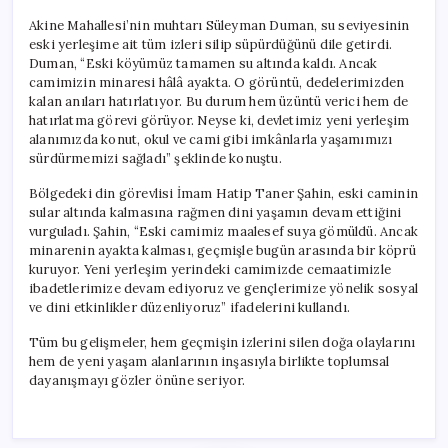
Akine Mahallesi’nin muhtarı Süleyman Duman, su seviyesinin
eski yerleşime ait tüm izleri silip süpürdüğünü dile getirdi.
Duman, “Eski köyümüz tamamen su altında kaldı. Ancak
camimizin minaresi hâlâ ayakta. O görüntü, dedelerimizden
kalan anıları hatırlatıyor. Bu durum hem üzüntü verici hem de
hatırlatma görevi görüyor. Neyse ki, devletimiz yeni yerleşim
alanımızda konut, okul ve cami gibi imkânlarla yaşamımızı
sürdürmemizi sağladı” şeklinde konuştu.
Bölgedeki din görevlisi İmam Hatip Taner Şahin, eski caminin
sular altında kalmasına rağmen dini yaşamın devam ettiğini
vurguladı. Şahin, “Eski camimiz maalesef suya gömüldü. Ancak
minarenin ayakta kalması, geçmişle bugün arasında bir köprü
kuruyor. Yeni yerleşim yerindeki camimizde cemaatimizle
ibadetlerimize devam ediyoruz ve gençlerimize yönelik sosyal
ve dini etkinlikler düzenliyoruz” ifadelerini kullandı.
Tüm bu gelişmeler, hem geçmişin izlerini silen doğa olaylarını
hem de yeni yaşam alanlarının inşasıyla birlikte toplumsal
dayanışmayı gözler önüne seriyor.