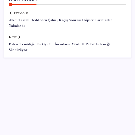
Previous
Alkol Testini Reddeden Şahıs, Kaçış Sonrası Ekipler Tarafından
Yakalandı
Next
Bahar Temizliği: Türkiye’de İnsanların Yüzde 80’i Bu Geleneği
Sürdürüyor
SON YAZILAR
Telif baskısı sonuç verdi: Suno şarkılarına dijital imza