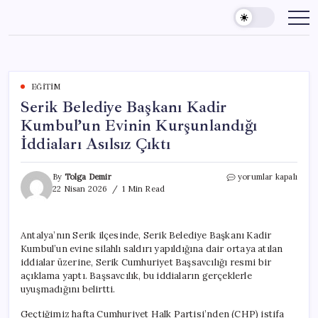
Skip
to
content
EĞITIM
Serik Belediye Başkanı Kadir
Kumbul’un Evinin Kurşunlandığı
İddiaları Asılsız Çıktı
Serik
By
Tolga Demir
yorumlar kapalı
Belediye
22 Nisan 2026
1 Min Read
Başkanı
Kadir
Kumbul’un
Antalya’nın Serik ilçesinde, Serik Belediye Başkanı Kadir
Evinin
Kumbul’un evine silahlı saldırı yapıldığına dair ortaya atılan
Kurşunlandığı
İddiaları
iddialar üzerine, Serik Cumhuriyet Başsavcılığı resmi bir
Asılsız
açıklama yaptı. Başsavcılık, bu iddiaların gerçeklerle
Çıktı
uyuşmadığını belirtti.
için
Geçtiğimiz hafta Cumhuriyet Halk Partisi’nden (CHP) istifa