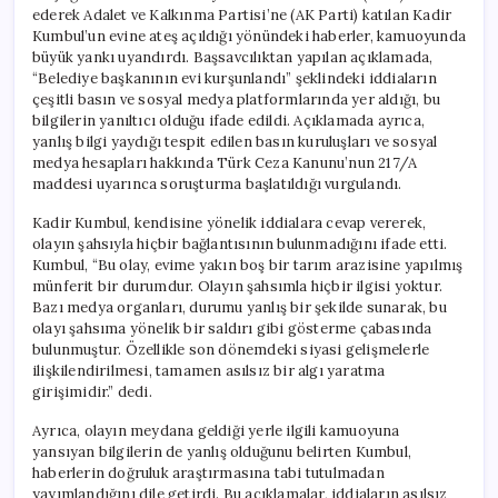
ederek Adalet ve Kalkınma Partisi’ne (AK Parti) katılan Kadir
Kumbul’un evine ateş açıldığı yönündeki haberler, kamuoyunda
büyük yankı uyandırdı. Başsavcılıktan yapılan açıklamada,
“Belediye başkanının evi kurşunlandı” şeklindeki iddiaların
çeşitli basın ve sosyal medya platformlarında yer aldığı, bu
bilgilerin yanıltıcı olduğu ifade edildi. Açıklamada ayrıca,
yanlış bilgi yaydığı tespit edilen basın kuruluşları ve sosyal
medya hesapları hakkında Türk Ceza Kanunu’nun 217/A
maddesi uyarınca soruşturma başlatıldığı vurgulandı.
Kadir Kumbul, kendisine yönelik iddialara cevap vererek,
olayın şahsıyla hiçbir bağlantısının bulunmadığını ifade etti.
Kumbul, “Bu olay, evime yakın boş bir tarım arazisine yapılmış
münferit bir durumdur. Olayın şahsımla hiçbir ilgisi yoktur.
Bazı medya organları, durumu yanlış bir şekilde sunarak, bu
olayı şahsıma yönelik bir saldırı gibi gösterme çabasında
bulunmuştur. Özellikle son dönemdeki siyasi gelişmelerle
ilişkilendirilmesi, tamamen asılsız bir algı yaratma
girişimidir.” dedi.
Ayrıca, olayın meydana geldiği yerle ilgili kamuoyuna
yansıyan bilgilerin de yanlış olduğunu belirten Kumbul,
haberlerin doğruluk araştırmasına tabi tutulmadan
yayımlandığını dile getirdi. Bu açıklamalar, iddiaların asılsız