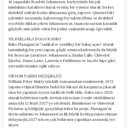
41 yaşındaki Scarlett Johansson, kariyerinde birçok
unutulmaz karaktere hayat vermiş bir oyuncu olarak, bu kez
dedektif rolüyle korku dünyasına giriş yapıyor. Queens’teki
çekimler sırasında, kahverengi bir takım elbise ve dedektif
rozetiyle dikkat çeken Johansson’ın, inancını sarsan karanlık
güçlerle mücadele eden bir polisi canlandıracağı öğrenildi.
YILDIZLARLA DOLU KADRO
Mike Flanagan’ın “radikal ve yenilikçi bir bakış açısı” olarak
tanımladığı bu yeni yapım, güçlü oyuncu kadrosuyla da büyük
bir heyecan yaratıyor. Johansson’a, Sasha Calle, Chiwetel
Ejiofor, Diane Lane, Laurence Fishburne ve Jacobi Jupe gibi
yetenekli isimler eşlik ediyor.
VİZYON TARİHİ DEĞİŞİKLİĞİ
William Peter Blatty’nin kült romanından esinlenerek, 1973
yapımı orijinal filmden farklı bir hikaye ile karşımıza çıkacak
olan bu yapımın vizyon tarihi de belli oldu. Daha önce 2026
olarak belirlenen tarih, üretim sürecinin özenle yürütülmesi
amacıyla 12 Mart 2027’ye ertelendi. Blumhouse ve Universal
Pictures iş birliğiyle gerçekleştirilen bu proje, Flanagan’ın
derin anlatımı ve Johansson’ın ilk büyük korku projesi olması
dolayısıyla 2027’nin en çok beklenen yapımları arasında yer
alıyor.