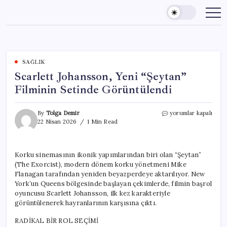
Skip
to
content
SAĞLIK
Scarlett Johansson, Yeni “Şeytan”
Filminin Setinde Görüntülendi
Scarlett
By
Tolga Demir
yorumlar kapalı
Johansson,
22 Nisan 2026
1 Min Read
Yeni
“Şeytan”
Filminin
Korku sinemasının ikonik yapımlarından biri olan “Şeytan”
Setinde
(The Exorcist), modern dönem korku yönetmeni Mike
Görüntülendi
için
Flanagan tarafından yeniden beyazperdeye aktarılıyor. New
York’un Queens bölgesinde başlayan çekimlerde, filmin başrol
oyuncusu Scarlett Johansson, ilk kez karakteriyle
görüntülenerek hayranlarının karşısına çıktı.
RADİKAL BİR ROL SEÇİMİ