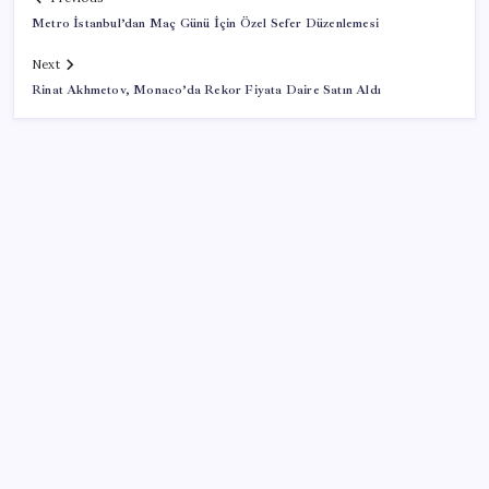
Metro İstanbul’dan Maç Günü İçin Özel Sefer Düzenlemesi
Next
Rinat Akhmetov, Monaco’da Rekor Fiyata Daire Satın Aldı
SON YAZILAR
Fiyatlarda düşüş hevesi kursakta kaldı: Motorine
gelecek indirim ÖTV’ye takıldı
YENİ Parti lideri Özgür Özel’den MYK toplantısı
Aşırı sıcaklar mesai saatlerini kısalttı: Artık 13.00’te