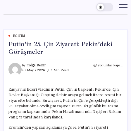
Skip
to
content
EĞITIM
Putin’in 25. Çin Ziyareti: Pekin’deki
Görüşmeler
Putin’in
By
Tolga Demir
yorumlar kapalı
25.
20 Mayıs 2026
1 Min Read
Çin
Ziyareti:
Pekin’deki
Rusya’nın lideri Vladimir Putin, Çin’in başkenti Pekin’de, Çin
Görüşmeler
Devlet Başkanı Şi Cinping ile bir araya gelmek üzere resmi bir
için
ziyarette bulundu. Bu ziyaret, Putin’in Çin’e gerçekleştirdiği
25. seyahat olma özelliğini taşıyor. Putin, iki günlük bu resmi
programı kapsamında, Pekin Havalimanı’nda Dışişleri Bakanı
Vang Yi tarafından karşılandı.
Kremlin’den yapılan açıklamaya göre, Putin’in ziyareti