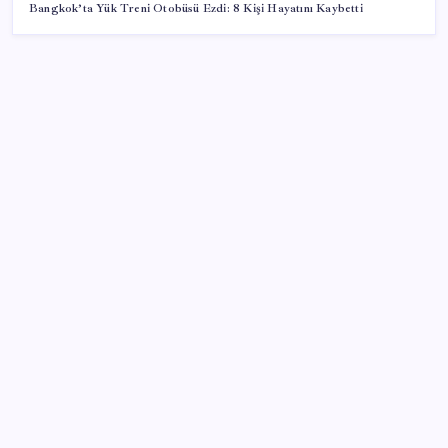
Bangkok’ta Yük Treni Otobüsü Ezdi: 8 Kişi Hayatını Kaybetti
SON YAZILAR
Komünist Mao’nun makam aracıydı, bugün
zenginlerin lüks oyuncağı oldu
Menderes Belediyesi’ne operasyon: Belediye
Başkanı Çiçek dahil 16 kişi adliyeye sevk edildi
Yapay Zeka ile Üretilen Müziklere Filigran Geliyor
SONAR’dan çarpıcı anket: YENİ Parti’nin oy oranı
belli oldu