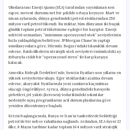
Uluslararası Enerji Ajansı (IEA) tarafından yayımlanan son
rapor, mevcut durumu net bir şekilde ortaya koyuyor. Mart ve
nisan aylarında, dünya genelindeki petrol stoklarından 250
milyon varil petrol tükendi. Bu miktar, tüm dünyanın iki buçuk
günlük toplam petrol tüketimine eşdeğer bir kayıptır. Enerji
sektörü uzmanları, “minimum operasyonel stok” seviyelerinin
hızla yaklaşıldığını belirtiyor. JPMorgan Chase’in yaptığı
simülasyonlara göre, Hürmüz Boğazı’ndaki tıkanıklık devam
ederse, Batılı ülkelerin stratejik stok seviyeleri önümüzdeki ay
itibarıyla ciddi bir “operasyonel stres” ile karşı karşıya
kalacak.
Amerika Birleşik Devletleri’nde, benzin fiyatları son yılların en
yüksek seviyelerine ulaştı. Eğer stoklardaki azalma devam
ederse, akaryakıt fiyatlarında yeni zamların kaçınılmaz
olacağı öngörülüyor. Ayrıca, dünya genelindeki havayolu
şirketleri, jet yakıtı (kerosen) tedarikindeki sıkıntılar
nedeniyle uçuş programlarını acil durum planlarına göre
yeniden düzenlemeye başladı.
Krizin başlangıcında, Rusya ve İran’ın tankerlerde beklettiği
petrol ile bir nebze rahatlama sağlandı. Ardından, IEA üyesi 32
ülke, 8 Mayıs tarihine kadar toplam 164 milyon varil stratejik