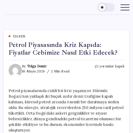
Skip
to
content
HABER
Petrol Piyasasında Kriz Kapıda:
Fiyatlar Cebimize Nasıl Etki Edecek?
Petrol
By
Tolga Demir
yorumlar kapalı
Piyasasında
16 Mayıs 2026
2 Min Read
Kriz
Kapıda:
Fiyatlar
Petrol piyasalarında ciddi bir kriz yaşanıyor. Hürmüz
Cebimize
Boğazı’nın yaklaşık iki buçuk aydır deniz trafiğine kapalı
Nasıl
Etki
kalması, küresel petrol arzında önemli bir daralmaya neden
Edecek?
oldu. Bu süreçte, stratejik rezervlerden 250 milyon varil petrol
için
tüketildi. Orta Doğu’daki askeri gerginlikler ve siyasi
belirsizlikler, dünya genelindeki petrol ticaretini olumsuz bir
şekilde etkiliyor ve bu durum, ekonomiler üzerinde baskı
oluşturuyor.