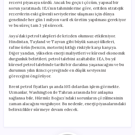
rezervi piyasaya sürdü. Ancak bu geçici çözüm, yapısal bir
sorun yaratmadı. IEA’nın tahminlerine göre, eritilen stratejik
rezervlerin eski güvenli seviyelerine ulaşması için dünya
genelinde her gün 1 milyon varil ek üretim yapılması gerekiyor
ve bu süreç tam 3 yıl sürecek.
Asya’daki petrol talepleri de krizden olumsuz etkileniyor.
Hindistan, Tayland ve Tayvan gibi büyük sanayi ülkeleri,
rafine ürün (benzin, motorin) kıtlığı riskiyle karşı karşıya.
Diğer yandan, yükselen enerji maliyetleri ve küresel ekonomik
durgunluk belirtileri, petrol talebini azaltabilir. IEA, bu yıl
küresel petrol talebinde tarihi bir daralma yaşanacağını ve bu
durumun yılın ikinci çeyreğinde en düşük seviyesini
göreceğini öngörüyor.
Brent petrol fiyatları şu anda 105 dolardan işlem görmekte.
Uzmanlar, Washington ile Tahran arasında bir anlaşma
sağlansa bile, Hürmüz Boğazı’ndaki sorunların çözülmesinin
zaman alacağını vurguluyor. Bu nedenle, enerji piyasalarındaki
belirsizlikler sürmeye devam edecek.