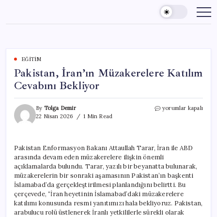
Skip
to
content
EĞITIM
Pakistan, İran’ın Müzakerelere Katılım
Cevabını Bekliyor
Pakistan,
By
Tolga Demir
yorumlar kapalı
İran’ın
22 Nisan 2026
1 Min Read
Müzakerelere
Katılım
Cevabını
Pakistan Enformasyon Bakanı Attaullah Tarar, İran ile ABD
Bekliyor
arasında devam eden müzakerelere ilişkin önemli
için
açıklamalarda bulundu. Tarar, yazılı bir beyanatta bulunarak,
müzakerelerin bir sonraki aşamasının Pakistan’ın başkenti
İslamabad’da gerçekleştirilmesi planlandığını belirtti. Bu
çerçevede, “İran heyetinin İslamabad’daki müzakerelere
katılımı konusunda resmi yanıtımızı hala bekliyoruz. Pakistan,
arabulucu rolü üstlenerek İranlı yetkililerle sürekli olarak