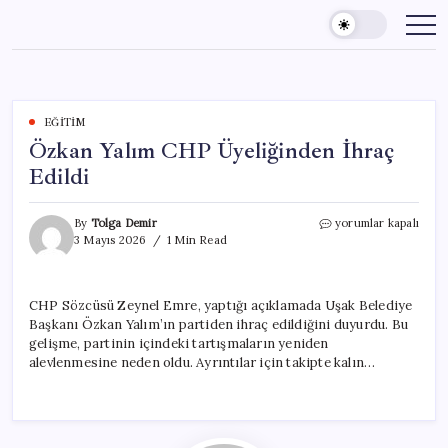
Skip
to
content
EĞITIM
Özkan Yalım CHP Üyeliğinden İhraç
Edildi
Özkan
By
Tolga Demir
yorumlar kapalı
Yalım
3 Mayıs 2026
1 Min Read
CHP
Üyeliğinden
İhraç
CHP Sözcüsü Zeynel Emre, yaptığı açıklamada Uşak Belediye
Edildi
Başkanı Özkan Yalım’ın partiden ihraç edildiğini duyurdu. Bu
için
gelişme, partinin içindeki tartışmaların yeniden
alevlenmesine neden oldu. Ayrıntılar için takipte kalın…