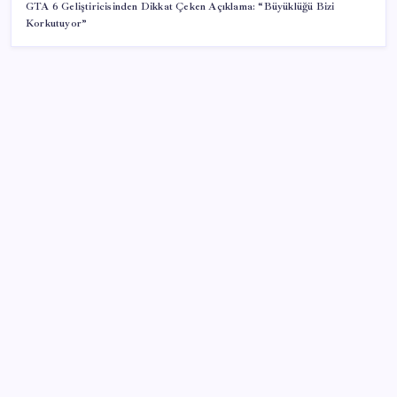
GTA 6 Geliştiricisinden Dikkat Çeken Açıklama: “Büyüklüğü Bizi
Korkutuyor”
SON YAZILAR
Konutlar Ekim 2026’da tamam
TBMM Adalet Komisyonu’nda ‘pislik’ tartışması:
MHP’li Bülbül masaya yumruk attı, İYİ Partili vekilin
üzerine yürüdü
Tüm dünyaya ‘tatil daveti’
Telif baskısı sonuç verdi: Suno şarkılarına dijital imza