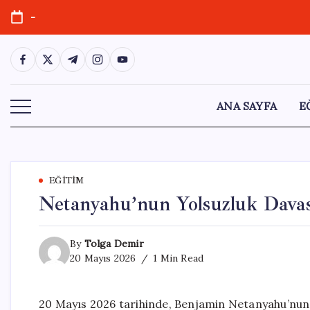
Skip
-
to
content
https://www.facebook.com/
https://twitter.com/
https://t.me/
https://www.instagram.com/
https://youtube.com/
ANA SAYFA
E
EĞITIM
Netanyahu’nun Yolsuzluk Davas
By
Tolga Demir
20 Mayıs 2026
1 Min Read
20 Mayıs 2026 tarihinde, Benjamin Netanyahu’nun 