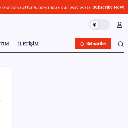
o our newsletter & never miss our best posts.
Subscribe Now!
TIM
İLETİŞİM
Subscribe
ı
SON YAZILAR
Fiyatlarda düşüş hevesi kursakta kaldı:
l
Motorine gelecek indirim ÖTV’ye takıldı