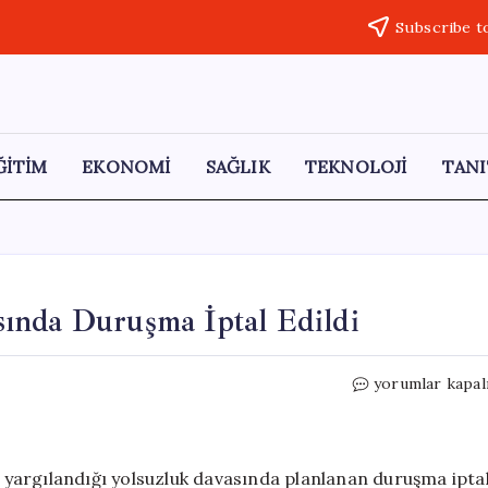
Subscribe t
ĞİTİM
EKONOMİ
SAĞLIK
TEKNOLOJİ
TANI
ında Duruşma İptal Edildi
Netanyahu’nun
yorumlar kapal
Yolsuzluk
Davasında
Duruşma
İptal
yargılandığı yolsuzluk davasında planlanan duruşma ipta