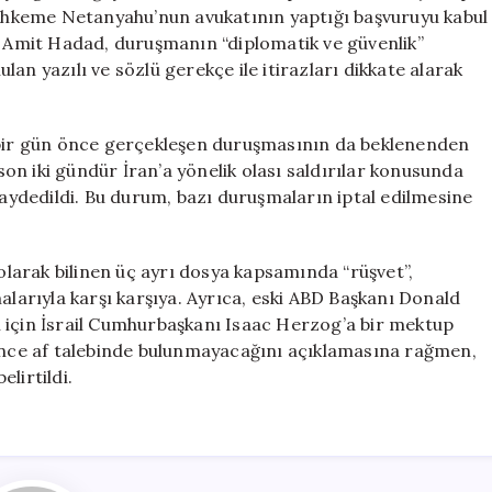
Edildi
 mahkeme Netanyahu’nun avukatının yaptığı başvuruyu kabul
için
at Amit Hadad, duruşmanın “diplomatik ve güvenlik”
an yazılı ve sözlü gerekçe ile itirazları dikkate alarak
n bir gün önce gerçekleşen duruşmasının da beklenenden
 son iki gündür İran’a yönelik olası saldırılar konusunda
kaydedildi. Bu durum, bazı duruşmaların iptal edilmesine
larak bilinen üç ayrı dosya kapsamında “rüşvet”,
alarıyla karşı karşıya. Ayrıca, eski ABD Başkanı Donald
 için İsrail Cumhurbaşkanı Isaac Herzog’a bir mektup
nce af talebinde bulunmayacağını açıklamasına rağmen,
lirtildi.