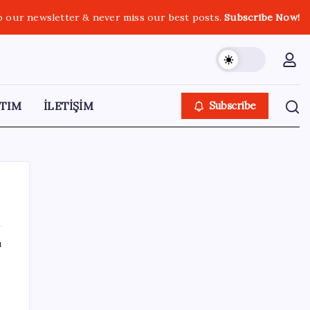
o our newsletter & never miss our best posts.
Subscribe Now!
TIM
İLETİŞİM
Subscribe
ı
SON YAZILAR
r
Fiyatlarda düşüş hevesi kursakta kaldı:
Motorine gelecek indirim ÖTV’ye takıldı