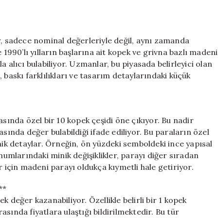
Altın
Değerinde
için
r, sadece nominal değerleriyle değil, aynı zamanda
kle 1990’lı yılların başlarına ait kopek ve grivna bazlı madeni
 alıcı bulabiliyor. Uzmanlar, bu piyasada belirleyici olan
 baskı farklılıkları ve tasarım detaylarındaki küçük
asında özel bir 10 kopek çeşidi öne çıkıyor. Bu nadir
asında değer bulabildiği ifade ediliyor. Bu paraların özel
nik detaylar. Örneğin, ön yüzdeki semboldeki ince yapısal
onumlarındaki minik değişiklikler, parayı diğer sıradan
r için madeni parayı oldukça kıymetli hale getiriyor.
**
 değer kazanabiliyor. Özellikle belirli bir 1 kopek
sında fiyatlara ulaştığı bildirilmektedir. Bu tür