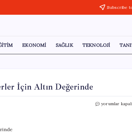
Subscribe t
ĞİTİM
EKONOMİ
SAĞLIK
TEKNOLOJİ
TANI
erler İçin Altın Değerinde
Nadir
yorumlar kapal
Eski
Paralar:
Koleksiyonerle
İçin
erinde