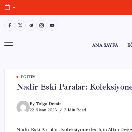
Skip
-
to
content
https://www.facebook.com/
https://twitter.com/
https://t.me/
https://www.instagram.com/
https://youtube.com/
ANA SAYFA
E
EĞITIM
Nadir Eski Paralar: Koleksiyon
By
Tolga Demir
22 Nisan 2026
2 Min Read
Nadir Eski Paralar: Koleksiyonerler İçin Altın Değ