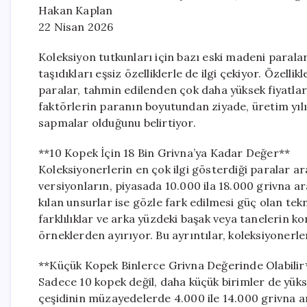
Hakan Kaplan
22 Nisan 2026
Koleksiyon tutkunları için bazı eski madeni parala
taşıdıkları eşsiz özelliklerle de ilgi çekiyor. Özelli
paralar, tahmin edilenden çok daha yüksek fiyatlarla
faktörlerin paranın boyutundan ziyade, üretim yılı,
sapmalar olduğunu belirtiyor.
**10 Kopek İçin 18 Bin Grivna’ya Kadar Değer**
Koleksiyonerlerin en çok ilgi gösterdiği paralar ar
versiyonların, piyasada 10.000 ila 18.000 grivna ar
kılan unsurlar ise gözle fark edilmesi güç olan tek
farklılıklar ve arka yüzdeki başak veya tanelerin k
örneklerden ayırıyor. Bu ayrıntılar, koleksiyonerle
**Küçük Kopek Binlerce Grivna Değerinde Olabilir
Sadece 10 kopek değil, daha küçük birimler de yüksek
çeşidinin müzayedelerde 4.000 ile 14.000 grivna ara