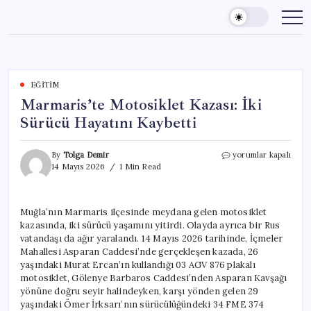
Skip
to
content
EĞITIM
Marmaris’te Motosiklet Kazası: İki
Sürücü Hayatını Kaybetti
Marmaris’te
By
Tolga Demir
yorumlar kapalı
Motosiklet
14 Mayıs 2026
1 Min Read
Kazası:
İki
Sürücü
Muğla’nın Marmaris ilçesinde meydana gelen motosiklet
Hayatını
kazasında, iki sürücü yaşamını yitirdi. Olayda ayrıca bir Rus
Kaybetti
için
vatandaşı da ağır yaralandı. 14 Mayıs 2026 tarihinde, İçmeler
Mahallesi Asparan Caddesi’nde gerçekleşen kazada, 26
yaşındaki Murat Ercan’ın kullandığı 03 AGV 876 plakalı
motosiklet, Gölenye Barbaros Caddesi’nden Asparan Kavşağı
yönüne doğru seyir halindeyken, karşı yönden gelen 29
yaşındaki Ömer İrksarı’nın sürücülüğündeki 34 FME 374