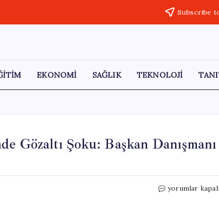
Subscribe t
ĞİTİM
EKONOMİ
SAĞLIK
TEKNOLOJİ
TANI
nde Gözaltı Şoku: Başkan Danışmanı
Manisa
yorumlar kapal
Büyükşehir
Belediyesi’nde
Gözaltı