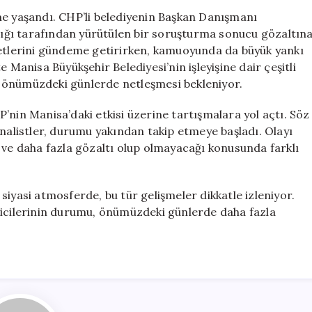
Şoku:
me yaşandı. CHP’li belediyenin Başkan Danışmanı
Başkan
ığı tarafından yürütülen bir soruşturma sonucu gözaltın
Danışmanı
retlerini gündeme getirirken, kamuoyunda da büyük yankı
Tutuklandı
 Manisa Büyükşehir Belediyesi’nin işleyişine dair çeşitli
için
rın önümüzdeki günlerde netleşmesi bekleniyor.
’nin Manisa’daki etkisi üzerine tartışmalara yol açtı. Söz
analistler, durumu yakından takip etmeye başladı. Olayı
 ve daha fazla gözaltı olup olmayacağı konusunda farklı
siyasi atmosferde, bu tür gelişmeler dikkatle izleniyor.
ticilerinin durumu, önümüzdeki günlerde daha fazla