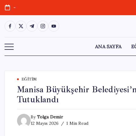
Skip
-
to
content
https://www.facebook.com/
https://twitter.com/
https://t.me/
https://www.instagram.com/
https://youtube.com/
ANA SAYFA
E
EĞITIM
Manisa Büyükşehir Belediyesi’
Tutuklandı
By
Tolga Demir
12 Mayıs 2026
1 Min Read