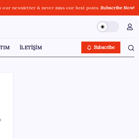
o our newsletter & never miss our best posts.
Subscribe Now!
TIM
İLETİŞİM
Subscribe
SON YAZILAR
ı
Fiyatlarda düşüş hevesi kursakta kaldı:
Motorine gelecek indirim ÖTV’ye takıldı