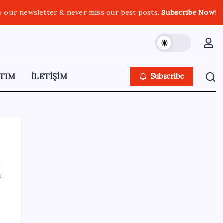
o our newsletter & never miss our best posts.
Subscribe Now!
TIM
İLETİŞİM
Subscribe
ı
SON YAZILAR
Fiyatlarda düşüş hevesi kursakta kaldı:
Motorine gelecek indirim ÖTV’ye takıldı