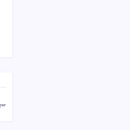
Bakan Yumaklı açıkladı: 2 günde kaç orman
yangını çıktı, kaçı kontrol altında?
Sayaç
yar