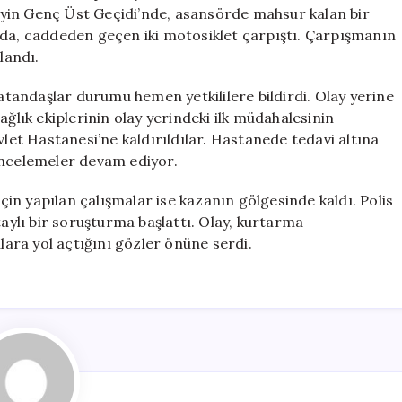
İki
yin Genç Üst Geçidi’nde, asansörde mahsur kalan bir
Yaralı
nda, caddeden geçen iki motosiklet çarpıştı. Çarpışmanın
için
landı.
andaşlar durumu hemen yetkililere bildirdi. Olay yerine
 sağlık ekiplerinin olay yerindeki ilk müdahalesinin
t Hastanesi’ne kaldırıldılar. Hastanede tedavi altına
ı incelemeler devam ediyor.
n yapılan çalışmalar ise kazanın gölgesinde kaldı. Polis
detaylı bir soruşturma başlattı. Olay, kurtarma
ara yol açtığını gözler önüne serdi.