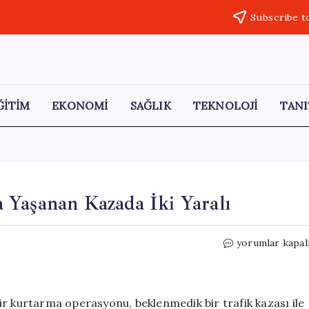
Subscribe t
ĞİTİM
EKONOMİ
SAĞLIK
TEKNOLOJİ
TANI
 Yaşanan Kazada İki Yaralı
Kurtarma
yorumlar kapal
Operasyonu
Sırasında
Yaşanan
Kazada
ir kurtarma operasyonu, beklenmedik bir trafik kazası ile