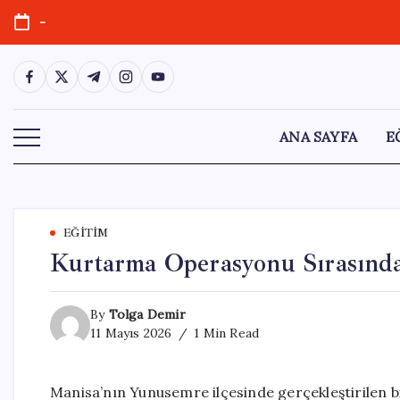
Skip
-
to
content
https://www.facebook.com/
https://twitter.com/
https://t.me/
https://www.instagram.com/
https://youtube.com/
ANA SAYFA
E
EĞITIM
Kurtarma Operasyonu Sırasında
By
Tolga Demir
11 Mayıs 2026
1 Min Read
Manisa’nın Yunusemre ilçesinde gerçekleştirilen b