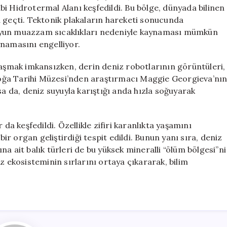
Dünya
Bibi Hidrotermal Alanı keşfedildi. Bu bölge, dünyada bilinen
Keşfedildi
a geçti. Tektonik plakaların hareketi sonucunda
için
uyun muazzam sıcaklıkları nedeniyle kaynaması mümkün
ynamasını engelliyor.
laşmak imkansızken, derin deniz robotlarının görüntüleri,
oğa Tarihi Müzesi’nden araştırmacı Maggie Georgieva’nı
sa da, deniz suyuyla karıştığı anda hızla soğuyarak
 da keşfedildi. Özellikle zifiri karanlıkta yaşamını
bir organ geliştirdiği tespit edildi. Bunun yanı sıra, deniz
a ait balık türleri de bu yüksek mineralli “ölüm bölgesi”ni
z ekosisteminin sırlarını ortaya çıkararak, bilim