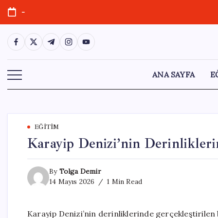
Skip
-
to
content
https://www.facebook.com/
https://twitter.com/
https://t.me/
https://www.instagram.com/
https://youtube.com/
ANA SAYFA
E
EĞITIM
Karayip Denizi’nin Derinlikler
By
Tolga Demir
14 Mayıs 2026
1 Min Read
Karayip Denizi’nin derinliklerinde gerçekleştirilen 