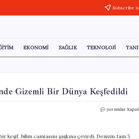
Subscribe t
ĞİTİM
EKONOMİ
SAĞLIK
TEKNOLOJİ
TANI
inde Gizemli Bir Dünya Keşfedildi
Karayip
yorumlar kapal
Denizi’nin
Derinliklerinde
Gizemli
Bir
bir keşif, bilim camiasını şaşkına çevirdi. Denizin tam 5