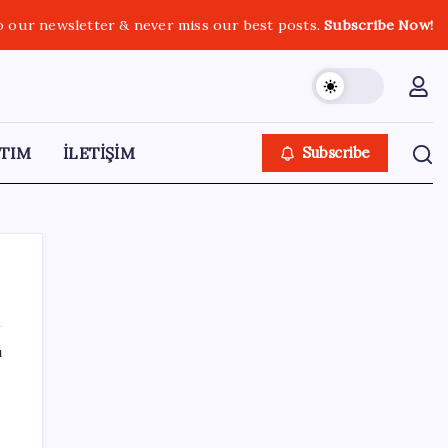
o our newsletter & never miss our best posts.
Subscribe Now!
TIM
İLETİŞİM
Subscribe
ı
SON YAZILAR
BofA: Yatırımcı iyimserliği beş yılın en
yüksek seviyesinde