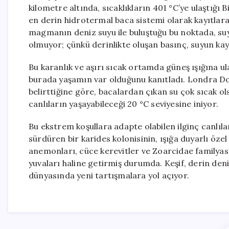
kilometre altında, sıcaklıkların 401 °C’ye ulaştığı 
en derin hidrotermal baca sistemi olarak kayıtlar
magmanın deniz suyu ile buluştuğu bu noktada, s
olmuyor; çünkü derinlikte oluşan basınç, suyun ka
Bu karanlık ve aşırı sıcak ortamda güneş ışığına u
burada yaşamın var olduğunu kanıtladı. Londra D
belirttiğine göre, bacalardan çıkan su çok sıcak ol
canlıların yaşayabileceği 20 °C seviyesine iniyor.
Bu ekstrem koşullara adapte olabilen ilginç canlılar
sürdüren bir karides kolonisinin, ışığa duyarlı özel 
anemonları, cüce kerevitler ve Zoarcidae familyasın
yuvaları haline getirmiş durumda. Keşif, derin deni
dünyasında yeni tartışmalara yol açıyor.