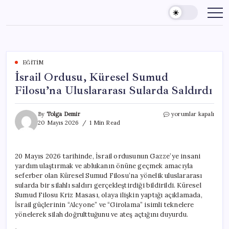
Skip
to
content
EĞITIM
İsrail Ordusu, Küresel Sumud
Filosu’na Uluslararası Sularda Saldırdı
İsrail
By
Tolga Demir
yorumlar kapalı
Ordusu,
20 Mayıs 2026
1 Min Read
Küresel
Sumud
Filosu’na
20 Mayıs 2026 tarihinde, İsrail ordusunun Gazze’ye insani
Uluslararası
yardım ulaştırmak ve ablukanın önüne geçmek amacıyla
Sularda
Saldırdı
seferber olan Küresel Sumud Filosu’na yönelik uluslararası
için
sularda bir silahlı saldırı gerçekleştirdiği bildirildi. Küresel
Sumud Filosu Kriz Masası, olaya ilişkin yaptığı açıklamada,
İsrail güçlerinin “Alcyone” ve “Girolama” isimli teknelere
yönelerek silah doğrulttuğunu ve ateş açtığını duyurdu.