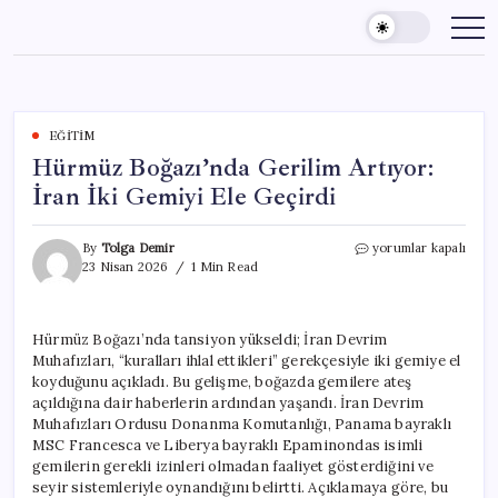
Skip
to
content
EĞITIM
Hürmüz Boğazı’nda Gerilim Artıyor:
İran İki Gemiyi Ele Geçirdi
Hürmüz
By
Tolga Demir
yorumlar kapalı
Boğazı’nda
23 Nisan 2026
1 Min Read
Gerilim
Artıyor:
İran
Hürmüz Boğazı’nda tansiyon yükseldi; İran Devrim
İki
Muhafızları, “kuralları ihlal ettikleri” gerekçesiyle iki gemiye el
Gemiyi
Ele
koyduğunu açıkladı. Bu gelişme, boğazda gemilere ateş
Geçirdi
açıldığına dair haberlerin ardından yaşandı. İran Devrim
için
Muhafızları Ordusu Donanma Komutanlığı, Panama bayraklı
MSC Francesca ve Liberya bayraklı Epaminondas isimli
gemilerin gerekli izinleri olmadan faaliyet gösterdiğini ve
seyir sistemleriyle oynandığını belirtti. Açıklamaya göre, bu