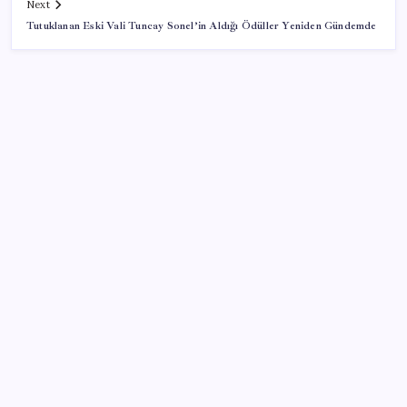
Next
Tutuklanan Eski Vali Tuncay Sonel’in Aldığı Ödüller Yeniden Gündemde
SON YAZILAR
Konutlar Ekim 2026’da tamam
TBMM Adalet Komisyonu’nda ‘pislik’ tartışması:
MHP’li Bülbül masaya yumruk attı, İYİ Partili vekilin
üzerine yürüdü
Tüm dünyaya ‘tatil daveti’
Telif baskısı sonuç verdi: Suno şarkılarına dijital imza