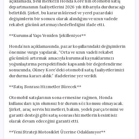
açıklamada, Seul merkezli Honda Kore’nin otomobil satış
departmanının faaliyetlerini 2026 yılı itibarıyla durduracağı
belirtildi. Şirket, bu kararın küresel ve yerel pazardaki
değişimlerin bir sonucu olarak alındığını ve uzun vadede
rekabet gücünü artırmayı hedeflediğini ifade etti.
**Kurumsal Yapı Yeniden Şekilleniyor**
Honda’nın açıklamasında, pazar koşullarındaki değişimlerin
önemine vurgu yapılarak, “Orta ve uzun vadeli rekabet
gücümüzü artırmak amacıyla kurumsal kaynaklarımızı
yoğunlaştırma perspektifinde kapsamlı bir değerlendirme
sonucunda, Güney Kore’deki otomobil satış faaliyetlerimizi
durdurma kararı aldık.” ifadelerine yer verildi.
**Satış Sonrası Hizmetler Sürecek**
Otomobil satışlarının sona ermesine rağmen, Honda
kullanıcıları için olumsuz bir durum söz konusu olmayacak.
Şirket, araç servis hizmetleri, bakım, yedek parça temini ve
garanti desteği gibi satış sonrası hizmetlerin kesintisiz
olarak devam edeceğini garanti etti.
**Yeni Strateji Motosiklet Üzerine Odaklanıyor**