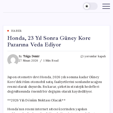
Skip
to
content
HABER
Honda, 23 Yıl Sonra Güney Kore
Pazarına Veda Ediyor
Honda,
By
Tolga Demir
yorumlar kapalı
23
27 Nisan 2026
1 Min Read
Yıl
Sonra
Güney
Japon otomotiv devi Honda, 2026 yılı sonuna kadar Güney
Kore
Kore’deki tüm otomobil satış faaliyetlerini sonlandıracağını
Pazarına
Veda
resmi olarak duyurdu. Bu karar, şirketin stratejik hedefleri
Ediyor
doğrultusunda önemli bir değişim olarak kaydediliyor.
için
**2026 Yılı Dönüm Noktası Olacak**
Honda’nın resmi internet sitesi üzerinden yapılan