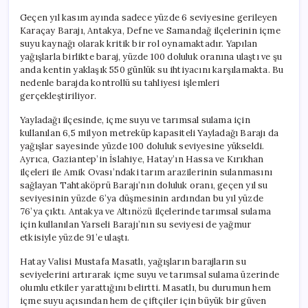
Geçen yıl kasım ayında sadece yüzde 6 seviyesine gerileyen
Karaçay Barajı, Antakya, Defne ve Samandağ ilçelerinin içme
suyu kaynağı olarak kritik bir rol oynamaktadır. Yapılan
yağışlarla birlikte baraj, yüzde 100 doluluk oranına ulaştı ve şu
anda kentin yaklaşık 550 günlük su ihtiyacını karşılamakta. Bu
nedenle barajda kontrollü su tahliyesi işlemleri
gerçekleştiriliyor.
Yayladağı ilçesinde, içme suyu ve tarımsal sulama için
kullanılan 6,5 milyon metreküp kapasiteli Yayladağı Barajı da
yağışlar sayesinde yüzde 100 doluluk seviyesine yükseldi.
Ayrıca, Gaziantep’in İslahiye, Hatay’ın Hassa ve Kırıkhan
ilçeleri ile Amik Ovası’ndaki tarım arazilerinin sulanmasını
sağlayan Tahtaköprü Barajı’nın doluluk oranı, geçen yıl su
seviyesinin yüzde 6’ya düşmesinin ardından bu yıl yüzde
76’ya çıktı. Antakya ve Altınözü ilçelerinde tarımsal sulama
için kullanılan Yarseli Barajı’nın su seviyesi de yağmur
etkisiyle yüzde 91’e ulaştı.
Hatay Valisi Mustafa Masatlı, yağışların barajların su
seviyelerini artırarak içme suyu ve tarımsal sulama üzerinde
olumlu etkiler yarattığını belirtti. Masatlı, bu durumun hem
içme suyu açısından hem de çiftçiler için büyük bir güven