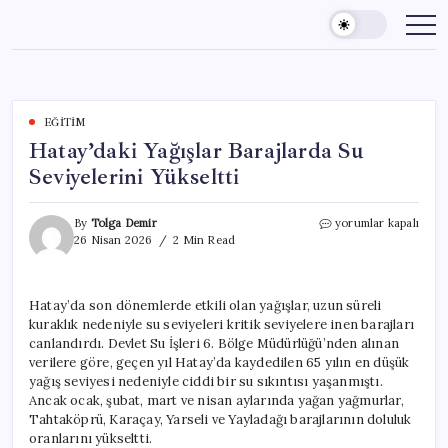
Skip
to
content
EĞITIM
Hatay’daki Yağışlar Barajlarda Su
Seviyelerini Yükseltti
Hatay’daki
By
Tolga Demir
yorumlar kapalı
Yağışlar
26 Nisan 2026
2 Min Read
Barajlarda
Su
Seviyelerini
Hatay’da son dönemlerde etkili olan yağışlar, uzun süreli
Yükseltti
kuraklık nedeniyle su seviyeleri kritik seviyelere inen barajları
için
canlandırdı. Devlet Su İşleri 6. Bölge Müdürlüğü’nden alınan
verilere göre, geçen yıl Hatay’da kaydedilen 65 yılın en düşük
yağış seviyesi nedeniyle ciddi bir su sıkıntısı yaşanmıştı.
Ancak ocak, şubat, mart ve nisan aylarında yağan yağmurlar,
Tahtaköprü, Karaçay, Yarseli ve Yayladağı barajlarının doluluk
oranlarını yükseltti.