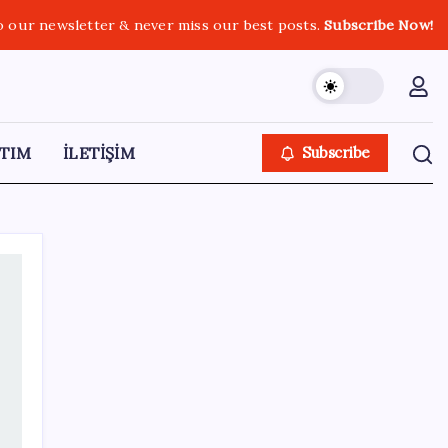
o our newsletter & never miss our best posts.
Subscribe Now!
TIM
İLETİŞİM
Subscribe
SON YAZILAR
Eskişehir’de 2 belediye başkanı YENİ
Parti’ye geçti