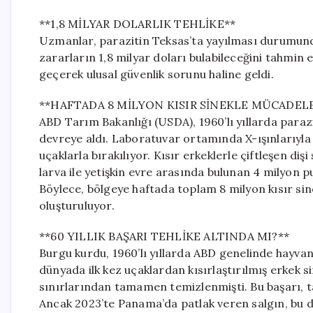
**1,8 MİLYAR DOLARLIK TEHLİKE**
Uzmanlar, parazitin Teksas’ta yayılması durumund
zararların 1,8 milyar doları bulabileceğini tahmin e
geçerek ulusal güvenlik sorunu haline geldi.
**HAFTADA 8 MİLYON KISIR SİNEKLE MÜCADEL
ABD Tarım Bakanlığı (USDA), 1960’lı yıllarda para
devreye aldı. Laboratuvar ortamında X-ışınlarıyla 
uçaklarla bırakılıyor. Kısır erkeklerle çiftleşen di
larva ile yetişkin evre arasında bulunan 4 milyon pu
Böylece, bölgeye haftada toplam 8 milyon kısır sine
oluşturuluyor.
**60 YILLIK BAŞARI TEHLİKE ALTINDA MI?**
Burgu kurdu, 1960’lı yıllarda ABD genelinde hayva
dünyada ilk kez uçaklardan kısırlaştırılmış erkek s
sınırlarından tamamen temizlenmişti. Bu başarı, ta
Ancak 2023’te Panama’da patlak veren salgın, bu dü