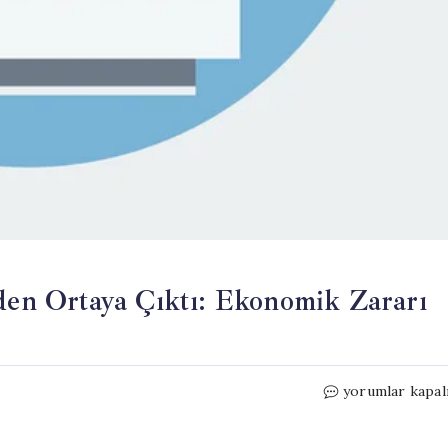
iden Ortaya Çıktı: Ekonomik Zararı
Et
yorumlar kapal
Yiyen
Parazit