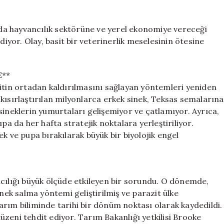
a hayvancılık sektörüne ve yerel ekonomiye vereceği
diyor. Olay, basit bir veterinerlik meselesinin ötesine
E**
zitin ortadan kaldırılmasını sağlayan yöntemleri yeniden
kısırlaştırılan milyonlarca erkek sinek, Teksas semalarına
şi sineklerin yumurtaları gelişemiyor ve çatlamıyor. Ayrıca,
pa da her hafta stratejik noktalara yerleştiriliyor.
k ve pupa bırakılarak büyük bir biyolojik engel
ncılığı büyük ölçüde etkileyen bir sorundu. O dönemde,
inek salma yöntemi geliştirilmiş ve parazit ülke
rım biliminde tarihi bir dönüm noktası olarak kaydedildi.
zeni tehdit ediyor. Tarım Bakanlığı yetkilisi Brooke