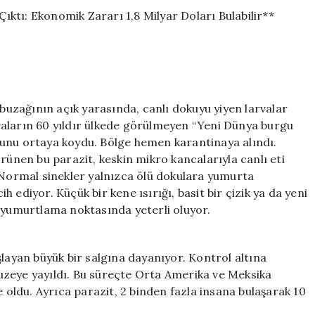
Teksas’ta
Yeniden
Ortaya
Çıktı:
Ekonomik
Zararı
1,8
Milyar
 buzağının açık yarasında, canlı dokuyu yiyen larvalar
Doları
arvaların 60 yıldır ülkede görülmeyen “Yeni Dünya burgu
Bulabilir**
ğunu ortaya koydu. Bölge hemen karantinaya alındı.
için
rünen bu parazit, keskin mikro kancalarıyla canlı eti
. Normal sinekler yalnızca ölü dokulara yumurta
ih ediyor. Küçük bir kene ısırığı, basit bir çizik ya da yeni
n yumurtlama noktasında yeterli oluyor.
şlayan büyük bir salgına dayanıyor. Kontrol altına
uzeye yayıldı. Bu süreçte Orta Amerika ve Meksika
e oldu. Ayrıca parazit, 2 binden fazla insana bulaşarak 10