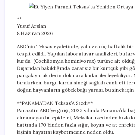
**
Yusuf Arslan
8 Haziran 2026
ABD’nin Teksas eyaletinde, yalnızca üç haftalık bir
tespit edildi. Yapılan laboratuvar analizleri, bu l
kurdu” (Cochliomyia hominivorax) türüne ait oldu
Dışarıdan bakıldığında zararsız bir kurtçuk gibi gö
parçalayarak derin dokulara kadar ilerleyebiliyor
bırakırken, burgu kurdu sineği sağlıklı canlı eti terc
doğan hayvanların göbek bağı yarası, bu sinek içi
**PANAMA’DAN Teksas’A Sızdı**
Parazitin ABD’ye girişi, 2023 yılında Panama’da ba
alınamayan bu epidemi, Meksika üzerinden hızla k
hattında 170 binden fazla sığır, koyun ve at enfekt
kişinin hayatını kaybetmesine neden oldu.