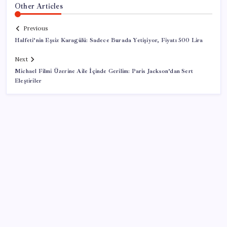
Other Articles
Previous
Halfeti’nin Eşsiz Karagülü: Sadece Burada Yetişiyor, Fiyatı 500 Lira
Next
Michael Filmi Üzerine Aile İçinde Gerilim: Paris Jackson’dan Sert
Eleştiriler
SON YAZILAR
Eskişehir’de 2 belediye başkanı YENİ Parti’ye geçti