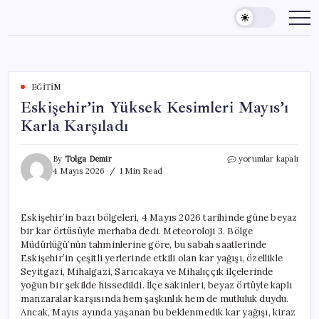
Skip
to
content
EĞITIM
Eskişehir’in Yüksek Kesimleri Mayıs’ı
Karla Karşıladı
Eskişehir’in
By
Tolga Demir
yorumlar kapalı
Yüksek
4 Mayıs 2026
1 Min Read
Kesimleri
Mayıs’ı
Karla
Eskişehir’in bazı bölgeleri, 4 Mayıs 2026 tarihinde güne beyaz
Karşıladı
bir kar örtüsüyle merhaba dedi. Meteoroloji 3. Bölge
için
Müdürlüğü’nün tahminlerine göre, bu sabah saatlerinde
Eskişehir’in çeşitli yerlerinde etkili olan kar yağışı, özellikle
Seyitgazi, Mihalgazi, Sarıcakaya ve Mihalıççık ilçelerinde
yoğun bir şekilde hissedildi. İlçe sakinleri, beyaz örtüyle kaplı
manzaralar karşısında hem şaşkınlık hem de mutluluk duydu.
Ancak, Mayıs ayında yaşanan bu beklenmedik kar yağışı, kiraz