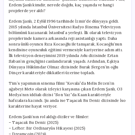
Erdem Şanlı kimdir, nerede doğdu, kaç yaşında ve hangi
projelerde yer aldı?
Erdem Şanlı, 2 Eylül 1996 tarihinde İzmir’de dünyaya geldi.
2015 yılında İstanbul Üniversitesi Radyo Sinema Televizyon
bölümünü kazanarak İstanbul’a yerleşti. İlk olarak televizyon
projelerinde kamera arkasında reji asistanlığı yaptı. Daha
sonra ünlü oyuncu Rıza Kocaoğlu ile tanışarak, Kocaoğlu’nun
kendisine oyunculuk eğitimi vermesiyle kariyerine adım attı.
İlk televizyon deneyimini 2019 yılında Avlu dizisinde Ertan
Saban’ın gençliğini canlandırarak yaşadı. Ardından, Eşkiya
Dünyaya Hükümdar Olmaz dizisinde Burak Sergen’in oğlu
Dinçer karakteriyle dikkatleri üzerine topladı.
Tim’s yapımının sinema filmi “Kovala”da Melis Sezen’in
ağabeyi Meto olarak izleyici karşısına çıkan Erdem Şanlı, O3
Medya’nın iddialı dizisi “Son Yaz”da Kaan karakteriyle
hafızalara kazındı. Şu anda ise Taşacak Bu Deniz dizisinde İso
karakterine hayat veriyor.
Erdem Şanlı’nın rol aldığı diziler ve filmler:
– Taşacak Bu Deniz (2025)
– Lefter: Bir Ordinaryüs Hikayesi (2025)
– Dreamcoin (2024)