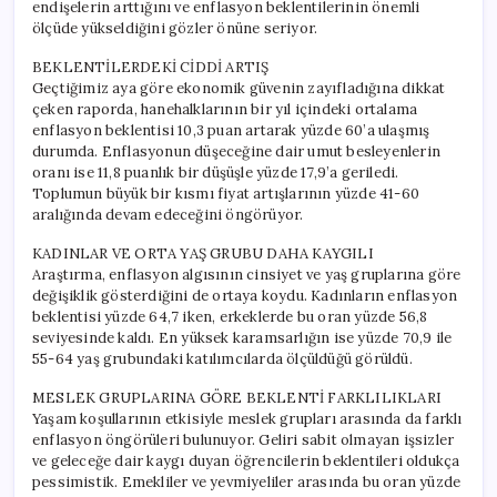
endişelerin arttığını ve enflasyon beklentilerinin önemli
ölçüde yükseldiğini gözler önüne seriyor.
BEKLENTİLERDEKİ CİDDİ ARTIŞ
Geçtiğimiz aya göre ekonomik güvenin zayıfladığına dikkat
çeken raporda, hanehalklarının bir yıl içindeki ortalama
enflasyon beklentisi 10,3 puan artarak yüzde 60’a ulaşmış
durumda. Enflasyonun düşeceğine dair umut besleyenlerin
oranı ise 11,8 puanlık bir düşüşle yüzde 17,9’a geriledi.
Toplumun büyük bir kısmı fiyat artışlarının yüzde 41-60
aralığında devam edeceğini öngörüyor.
KADINLAR VE ORTA YAŞ GRUBU DAHA KAYGILI
Araştırma, enflasyon algısının cinsiyet ve yaş gruplarına göre
değişiklik gösterdiğini de ortaya koydu. Kadınların enflasyon
beklentisi yüzde 64,7 iken, erkeklerde bu oran yüzde 56,8
seviyesinde kaldı. En yüksek karamsarlığın ise yüzde 70,9 ile
55-64 yaş grubundaki katılımcılarda ölçüldüğü görüldü.
MESLEK GRUPLARINA GÖRE BEKLENTİ FARKLILIKLARI
Yaşam koşullarının etkisiyle meslek grupları arasında da farklı
enflasyon öngörüleri bulunuyor. Geliri sabit olmayan işsizler
ve geleceğe dair kaygı duyan öğrencilerin beklentileri oldukça
pessimistik. Emekliler ve yevmiyeliler arasında bu oran yüzde