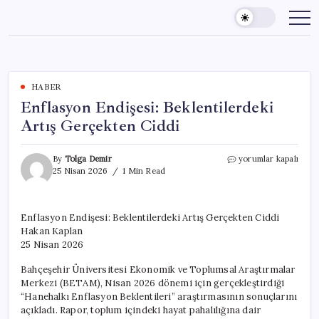
Skip
to
content
HABER
Enflasyon Endişesi: Beklentilerdeki
Artış Gerçekten Ciddi
Enflasyon
By
Tolga Demir
yorumlar kapalı
Endişesi:
25 Nisan 2026
1 Min Read
Beklentilerdeki
Artış
Gerçekten
Enflasyon Endişesi: Beklentilerdeki Artış Gerçekten Ciddi
Ciddi
Hakan Kaplan
için
25 Nisan 2026
Bahçeşehir Üniversitesi Ekonomik ve Toplumsal Araştırmalar
Merkezi (BETAM), Nisan 2026 dönemi için gerçekleştirdiği
“Hanehalkı Enflasyon Beklentileri” araştırmasının sonuçlarını
açıkladı. Rapor, toplum içindeki hayat pahalılığına dair