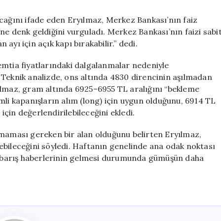
acağını ifade eden Eryılmaz, Merkez Bankası’nın faiz
ne denk geldiğini vurguladı. Merkez Bankası’nın faizi sabi
yı için açık kapı bırakabilir.” dedi.
emtia fiyatlarındaki dalgalanmalar nedeniyle
ti. Teknik analizde, ons altında 4830 direncinin aşılmadan
ılmaz, gram altında 6925–6955 TL aralığını “bekleme
mli kapanışların alım (long) için uygun olduğunu, 6914 TL
 için değerlendirilebileceğini ekledi.
lmaması gereken bir alan olduğunu belirten Eryılmaz,
ebileceğini söyledi. Haftanın genelinde ana odak noktası
z, barış haberlerinin gelmesi durumunda gümüşün daha