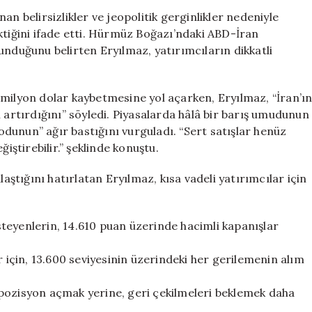
ve
an belirsizlikler ve jeopolitik gerginlikler nedeniyle
Gümüş
ktiğini ifade etti. Hürmüz Boğazı’ndaki ABD-İran
İçin
unduğunu belirten Eryılmaz, yatırımcıların dikkatli
Bekleme
Tavsiyesi:
Çarşamba
 milyon dolar kaybetmesine yol açarken, Eryılmaz, “İran’ı
Kritik
 artırdığını” söyledi. Piyasalarda hâlâ bir barış umudunun
Gün
dunun” ağır bastığını vurguladı. “Sert satışlar henüz
için
iştirebilir.” şeklinde konuştu.
laştığını hatırlatan Eryılmaz, kısa vadeli yatırımcılar için
teyenlerin, 14.610 puan üzerinde hacimli kapanışlar
r için, 13.600 seviyesinin üzerindeki her gerilemenin alım
pozisyon açmak yerine, geri çekilmeleri beklemek daha