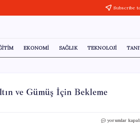
Subscribe t
ĞİTİM
EKONOMİ
SAĞLIK
TEKNOLOJİ
TANI
Altın ve Gümüş İçin Bekleme
Ekonomist
yorumlar kapal
Filiz
Eryılmaz’dan
Altın