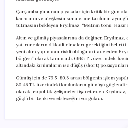
Çarşamba gününün piyasalar için kritik bir gün ol
kararının ve ateşkesin sona erme tarihinin aynı gü
tutmasını bekleyen Eryılmaz, “Metnin tonu, Haziran a
Altın ve gümüş piyasalarına da değinen Eryılmaz, 
yatırımcıların dikkatli olmaları gerektiğini belirt
yeni alım yapmanın riskli olduğunu ifade eden Ery
bölgesi” olarak tanımladı. 6965 TL üzerindeki haci
altındaki kırılımların ise düşüş (short) pozisyonları
Gümüş için de 79.5–80.3 arası bölgenin işlem yapı
80.45 TL üzerindeki kırılımların gümüşü güçlendir
olarak jeopolitik gelişmeleri işaret eden Eryılma
güçlü bir tepki verebileceğini vurguladı.