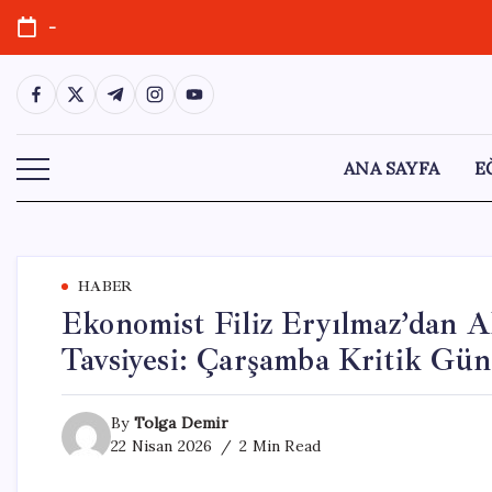
Skip
-
to
content
https://www.facebook.com/
https://twitter.com/
https://t.me/
https://www.instagram.com/
https://youtube.com/
ANA SAYFA
E
HABER
Ekonomist Filiz Eryılmaz’dan 
Tavsiyesi: Çarşamba Kritik Gün
By
Tolga Demir
22 Nisan 2026
2 Min Read