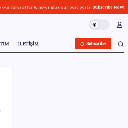
o our newsletter & never miss our best posts.
Subscribe Now!
TIM
İLETİŞİM
Subscribe
SON YAZILAR
ı
Fiyatlarda düşüş hevesi kursakta kaldı:
Motorine gelecek indirim ÖTV’ye takıldı