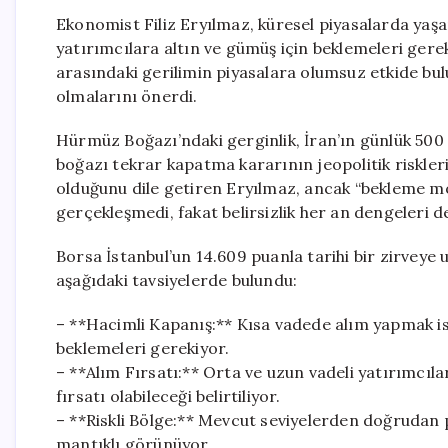
Ekonomist Filiz Eryılmaz, küresel piyasalarda yaşan
yatırımcılara altın ve gümüş için beklemeleri gere
arasındaki gerilimin piyasalara olumsuz etkide bul
olmalarını önerdi.
Hürmüz Boğazı’ndaki gerginlik, İran’ın günlük 500
boğazı tekrar kapatma kararının jeopolitik riskleri
olduğunu dile getiren Eryılmaz, ancak “bekleme mo
gerçekleşmedi, fakat belirsizlik her an dengeleri değ
Borsa İstanbul’un 14.609 puanla tarihi bir zirveye u
aşağıdaki tavsiyelerde bulundu:
– **Hacimli Kapanış:** Kısa vadede alım yapmak is
beklemeleri gerekiyor.
– **Alım Fırsatı:** Orta ve uzun vadeli yatırımcıla
fırsatı olabileceği belirtiliyor.
– **Riskli Bölge:** Mevcut seviyelerden doğrudan 
mantıklı görünüyor.