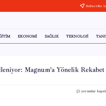
Subscribe t
ĞİTİM
EKONOMİ
SAĞLIK
TEKNOLOJİ
TANI
leniyor: Magnum’a Yönelik Rekabet
Dondurma
yorumlar kapal
Pazarı
Yeniden
Şekilleniyor: