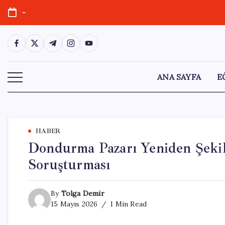
Skip
-
to
content
https://www.facebook.com/
https://twitter.com/
https://t.me/
https://www.instagram.com/
https://youtube.com/
ANA SAYFA
E
HABER
Dondurma Pazarı Yeniden Şekil
Soruşturması
By
Tolga Demir
15 Mayıs 2026
1 Min Read