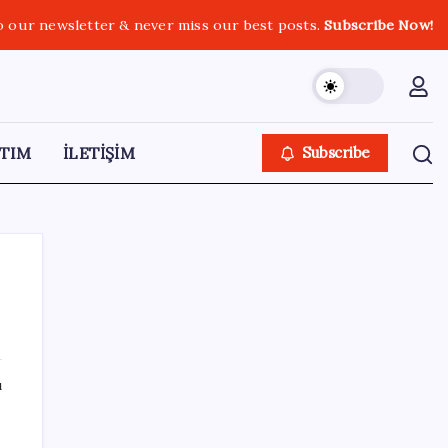
o our newsletter & never miss our best posts.
Subscribe Now!
TIM
İLETİŞİM
Subscribe
SON YAZILAR
ı
Fiyatlarda düşüş hevesi kursakta kaldı:
Motorine gelecek indirim ÖTV’ye takıldı