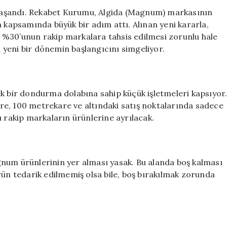
Magnum’a
yaşandı. Rekabet Kurumu, Algida (Magnum) markasının
Yönelik
a kapsamında büyük bir adım attı. Alınan yeni kararla,
Rekabet
 %30’unun rakip markalara tahsis edilmesi zorunlu hale
Soruşturması
yeni bir dönemin başlangıcını simgeliyor.
için
 tek bir dondurma dolabına sahip küçük işletmeleri kapsıyor
re, 100 metrekare ve altındaki satış noktalarında sadece
u rakip markaların ürünlerine ayrılacak.
num ürünlerinin yer alması yasak. Bu alanda boş kalması
 tedarik edilmemiş olsa bile, boş bırakılmak zorunda