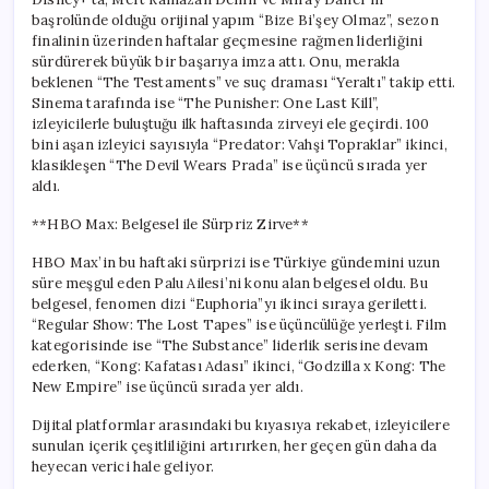
başrolünde olduğu orijinal yapım “Bize Bi’şey Olmaz”, sezon
finalinin üzerinden haftalar geçmesine rağmen liderliğini
sürdürerek büyük bir başarıya imza attı. Onu, merakla
beklenen “The Testaments” ve suç draması “Yeraltı” takip etti.
Sinema tarafında ise “The Punisher: One Last Kill”,
izleyicilerle buluştuğu ilk haftasında zirveyi ele geçirdi. 100
bini aşan izleyici sayısıyla “Predator: Vahşi Topraklar” ikinci,
klasikleşen “The Devil Wears Prada” ise üçüncü sırada yer
aldı.
**HBO Max: Belgesel ile Sürpriz Zirve**
HBO Max’in bu haftaki sürprizi ise Türkiye gündemini uzun
süre meşgul eden Palu Ailesi’ni konu alan belgesel oldu. Bu
belgesel, fenomen dizi “Euphoria”yı ikinci sıraya geriletti.
“Regular Show: The Lost Tapes” ise üçüncülüğe yerleşti. Film
kategorisinde ise “The Substance” liderlik serisine devam
ederken, “Kong: Kafatası Adası” ikinci, “Godzilla x Kong: The
New Empire” ise üçüncü sırada yer aldı.
Dijital platformlar arasındaki bu kıyasıya rekabet, izleyicilere
sunulan içerik çeşitliliğini artırırken, her geçen gün daha da
heyecan verici hale geliyor.