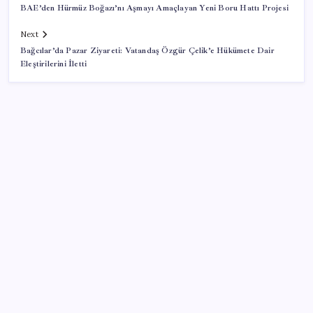
BAE’den Hürmüz Boğazı’nı Aşmayı Amaçlayan Yeni Boru Hattı Projesi
Next
Bağcılar’da Pazar Ziyareti: Vatandaş Özgür Çelik’e Hükümete Dair
Eleştirilerini İletti
SON YAZILAR
Fiyatlarda düşüş hevesi kursakta kaldı: Motorine
gelecek indirim ÖTV’ye takıldı
YENİ Parti lideri Özgür Özel’den MYK toplantısı
Aşırı sıcaklar mesai saatlerini kısalttı: Artık 13.00’te