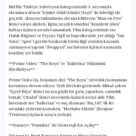
Netflix Türkiye, televizyon kategorisinde 3. sezonuyla
ekranlara dönen “Kimler Geldi Kimler Geçti” ile liderliği ele
geçirdi. Aksiyon tutkunlarını ekrana kilitleyen “Man on Fire”
ikinci sırayı alırken, ilginç uzaylı komedisi “Resident Alien”
haftayı üçüncü sırada tamamladı. Film kategorisinde ise
Haluk Bilginer ve Feyyaz Yiğit’in başrollerinde yer aldığı “Yan
Yana”, “Apex”i geride bırakarak birinciliği yeniden kazandı.
Animasyon yapımı “Swapped” ise listenin üçüncü sırasında
kendine yer buldu.
**Prime Video: “The Boys” ve “Ballerina” Hükmünü
Sürdürüyor**
Prime Video’da, fenomen dizi “The Boys” zirvedeki konumunu
korumaya devam ediyor. Yerli dizi kategorisinde dikkat çeken
“Eşref Rüya” ikinci sıraya güçlü bir giriş yaparken, casusluk
temalı “Citadel” ikinci sezonuyla üçüncü sırayı aldı. Film
listesinde ise “Ballerina” ve suç draması “Suç 101” ilk iki
sıradaki yerlerini korurken, “Merhaba Hüzün” (Bonjour
Tristesse) üçüncü sıraya yerleşti.
**Disney+: “Punisher” ile Gösterişli Bir Açılış**
Disney+’ta, Mert Ramazan Demir ve Miray Daner’in