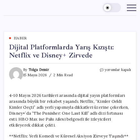
Skip
to
content
HABER
Dijital Platformlarda Yarış Kızıştı:
Netflix ve Disney+ Zirvede
Dijital
By
Tolga Demir
yorumlar kapalı
Platformlarda
15 Mayıs 2026
2 Min Read
Yarış
Kızıştı:
Netflix
4-10 Mayıs 2026 tarihleri arasında dijital yayın platformları
ve
arasında büyük bir rekabet yaşandı. Netflix, “Kimler Geldi
Disney+
Zirvede
Kimler Geçti” adlı yerli yapımıyla dikkatleri üzerine çekerken,
için
Disney+’da “The Punisher: One Last Kill” adlı dizi fırtınası
esti. HBO Max ise Palu Ailesi belgeseli ile izleyicileri
etkileyerek dikkat çekti.
**Netflix: Yerli Komedi ve Küresel Aksiyon Zirveye Taşındı**