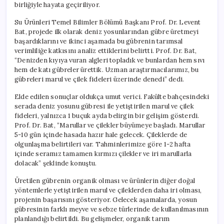
birliğiyle hayata geçiriliyor.
Su Ürünleri Temel Bilimler Bölümü Başkanı Prof. Dr. Levent
Bat, projede ilk olarak deniz yosunlarından gübre üretmeyi
başardıklarını ve ikinci aşamada bu gübrenin tarımsal
verimliliğe katkısını analiz ettiklerini belirtti. Prof. Dr. Bat,
“Denizden kıyıya vuran algleri topladık ve bunlardan hem sıvı
hem de katı gübreler ürettik. Uzman araştırmacılarımız, bu
gübreleri marul ve çilek fideleri üzerinde denedi” dedi.
Elde edilen sonuçlar oldukça umut verici. Fakülte bahçesindeki
serada deniz yosunu gübresi ile yetiştirilen marul ve çilek
fideleri, yalnızca 1 buçuk ayda belirgin bir gelişim gösterdi.
Prof. Dr. Bat, “Marullar ve çilekler büyümeye başladı. Marullar
5-10 gün içinde hasada hazır hale gelecek. Çileklerde de
olgunlaşma belirtileri var. Tahminlerimize göre 1-2 hafta
içinde seramız tamamen kırmızı çilekler ve iri marullarla
dolacak” şeklinde konuştu.
Üretilen gübrenin organik olması ve ürünlerin diğer doğal
yöntemlerle yetiştirilen marul ve çileklerden daha iri olması,
projenin başarısını gösteriyor. Gelecek aşamalarda, yosun
gübresinin farklı meyve ve sebze türlerinde de kullanılmasının
planlandığı belirtildi. Bu gelişmeler, organik tarım