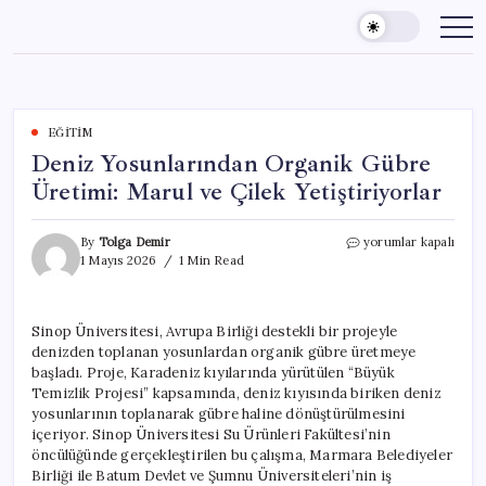
Skip
to
content
EĞITIM
Deniz Yosunlarından Organik Gübre
Üretimi: Marul ve Çilek Yetiştiriyorlar
Deniz
By
Tolga Demir
yorumlar kapalı
Yosunlarından
1 Mayıs 2026
1 Min Read
Organik
Gübre
Üretimi:
Sinop Üniversitesi, Avrupa Birliği destekli bir projeyle
Marul
denizden toplanan yosunlardan organik gübre üretmeye
ve
Çilek
başladı. Proje, Karadeniz kıyılarında yürütülen “Büyük
Yetiştiriyorlar
Temizlik Projesi” kapsamında, deniz kıyısında biriken deniz
için
yosunlarının toplanarak gübre haline dönüştürülmesini
içeriyor. Sinop Üniversitesi Su Ürünleri Fakültesi’nin
öncülüğünde gerçekleştirilen bu çalışma, Marmara Belediyeler
Birliği ile Batum Devlet ve Şumnu Üniversiteleri’nin iş