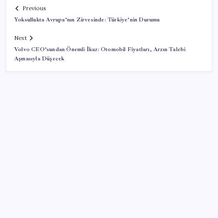
Previous
Yoksullukta Avrupa’nın Zirvesinde: Türkiye’nin Durumu
Next
Volvo CEO’sundan Önemli İkaz: Otomobil Fiyatları, Arzın Talebi
Aşmasıyla Düşecek
SON YAZILAR
BofA: Yatırımcı iyimserliği beş yılın en yüksek
seviyesinde
TMO’nun fındık fiyatına YENİ Partili Seyit Torun’dan