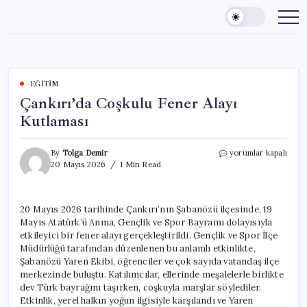
Skip
to
content
EĞITIM
Çankırı’da Coşkulu Fener Alayı
Kutlaması
Çankırı’da
By
Tolga Demir
yorumlar kapalı
Coşkulu
20 Mayıs 2026
1 Min Read
Fener
Alayı
Kutlaması
20 Mayıs 2026 tarihinde Çankırı’nın Şabanözü ilçesinde, 19
için
Mayıs Atatürk’ü Anma, Gençlik ve Spor Bayramı dolayısıyla
etkileyici bir fener alayı gerçekleştirildi. Gençlik ve Spor İlçe
Müdürlüğü tarafından düzenlenen bu anlamlı etkinlikte,
Şabanözü Yaren Ekibi, öğrenciler ve çok sayıda vatandaş ilçe
merkezinde buluştu. Katılımcılar, ellerinde meşalelerle birlikte
dev Türk bayrağını taşırken, coşkuyla marşlar söylediler.
Etkinlik, yerel halkın yoğun ilgisiyle karşılandı ve Yaren