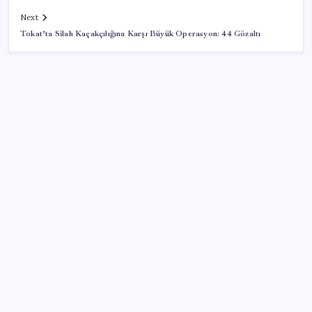
Next
Tokat’ta Silah Kaçakçılığına Karşı Büyük Operasyon: 44 Gözaltı
SON YAZILAR
TBMM Adalet Komisyonu’nda ‘pislik’ tartışması:
MHP’li Bülbül masaya yumruk attı, İYİ Partili vekilin
üzerine yürüdü
Tüm dünyaya ‘tatil daveti’
Telif baskısı sonuç verdi: Suno şarkılarına dijital imza
geliyor