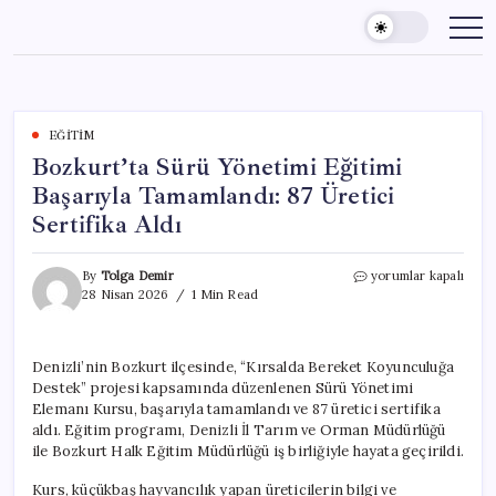
Skip
to
content
EĞITIM
Bozkurt’ta Sürü Yönetimi Eğitimi
Başarıyla Tamamlandı: 87 Üretici
Sertifika Aldı
Bozkurt’ta
By
Tolga Demir
yorumlar kapalı
Sürü
28 Nisan 2026
1 Min Read
Yönetimi
Eğitimi
Başarıyla
Denizli’nin Bozkurt ilçesinde, “Kırsalda Bereket Koyunculuğa
Tamamlandı:
Destek” projesi kapsamında düzenlenen Sürü Yönetimi
87
Üretici
Elemanı Kursu, başarıyla tamamlandı ve 87 üretici sertifika
Sertifika
aldı. Eğitim programı, Denizli İl Tarım ve Orman Müdürlüğü
Aldı
ile Bozkurt Halk Eğitim Müdürlüğü iş birliğiyle hayata geçirildi.
için
Kurs, küçükbaş hayvancılık yapan üreticilerin bilgi ve