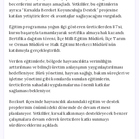
becerilerini artırmayı amaçladı. Yetkililer, bu eğitimlerin
ayrıca “Kırsalda Bereket Koyunculuğa Destek” projesine
katılan yetiştiricilere ek avantajlar sağlayacağını vurguladı.
Eğitim programına yoğun ilgi gösteren üreticilerden 87’si,
kursu başarıyla tamamlayarak sertifika almaya hak kazandı.
Sertifika dağıtım töreni, İlçe Milli Eğitim Müdürü, İlçe Tarım
ve Orman Müdürü ve Halk Eğitimi Merkezi Müdürü’nün
katılımıyla gerçekleştirildi.
Verilen eğitimlerle, bölgede hayvancılıkta verimliliğin
arttırılması ve bilinçli üretim anlayışının yaygınlaştırılması
hedefleniyor. Sürü yönetimi, hayvan sağlığı, bakım süreçleri ve
işletme yönetimi gibi konularda sunulan eğitimlerin,
üreticilerin sahadaki uygulamalarına önemli katkılar
sağlaması bekleniyor.
Bozkurt ilçesinde hayvancılık alanındaki eğitim ve destek
projelerinin önümüzdeki dönemde de devam etmesi
planlanıyor. Yetkililer, kırsal kalkınmayı destekleyecek benzer
çalışmalara devam ederek üreticilere katkı sunmayı
sürdüreceklerini açıkladı.