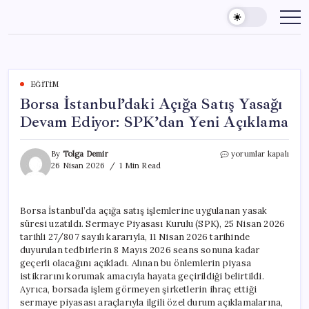
Skip
to
content
EĞITIM
Borsa İstanbul’daki Açığa Satış Yasağı
Devam Ediyor: SPK’dan Yeni Açıklama
Borsa
By
Tolga Demir
yorumlar kapalı
İstanbul’daki
26 Nisan 2026
1 Min Read
Açığa
Satış
Yasağı
Borsa İstanbul’da açığa satış işlemlerine uygulanan yasak
Devam
süresi uzatıldı. Sermaye Piyasası Kurulu (SPK), 25 Nisan 2026
Ediyor:
SPK’dan
tarihli 27/807 sayılı kararıyla, 11 Nisan 2026 tarihinde
Yeni
duyurulan tedbirlerin 8 Mayıs 2026 seans sonuna kadar
Açıklama
geçerli olacağını açıkladı. Alınan bu önlemlerin piyasa
için
istikrarını korumak amacıyla hayata geçirildiği belirtildi.
Ayrıca, borsada işlem görmeyen şirketlerin ihraç ettiği
sermaye piyasası araçlarıyla ilgili özel durum açıklamalarına,