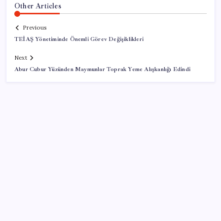
Other Articles
Previous
TEİAŞ Yönetiminde Önemli Görev Değişiklikleri
Next
Abur Cubur Yüzünden Maymunlar Toprak Yeme Alışkanlığı Edindi
SON YAZILAR
Fiyatlarda düşüş hevesi kursakta kaldı: Motorine
gelecek indirim ÖTV’ye takıldı