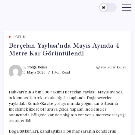
Skip
to
content
EĞITIM
Berçelan Yaylası’nda Mayıs Ayında 4
Metre Kar Görüntülendi
Berçelan
By
Tolga Demir
yorumlar kapalı
Yaylası’nda
16 Mayıs 2026
1 Min Read
Mayıs
Ayında
4
Hakkari’nin 3 bin 500 rakımlı Berçelan Yaylası, Mayıs ayında
Metre
beklenmedik bir kar kalınlığı ile kaplandı. Doğaseverler,
Kar
Görüntülendi
yayladaki Konak-Zavite yol ayrımında yoğun kar örtüsünü
için
incelemek üzere bir araya geldi. Yapılan incelemeler
sonucunda, bölgede kar derinliğinin yer yer 4 metreye ulaştığı
tespit edildi.
Doğa tutkunları, karşılaştıkları bu manzaranın kendilerini