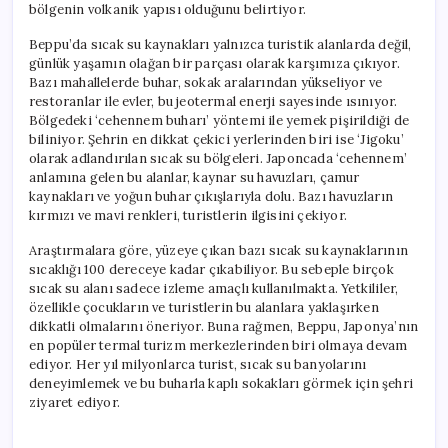
bölgenin volkanik yapısı olduğunu belirtiyor.
Beppu’da sıcak su kaynakları yalnızca turistik alanlarda değil,
günlük yaşamın olağan bir parçası olarak karşımıza çıkıyor.
Bazı mahallelerde buhar, sokak aralarından yükseliyor ve
restoranlar ile evler, bu jeotermal enerji sayesinde ısınıyor.
Bölgedeki ‘cehennem buharı’ yöntemi ile yemek pişirildiği de
biliniyor. Şehrin en dikkat çekici yerlerinden biri ise ‘Jigoku’
olarak adlandırılan sıcak su bölgeleri. Japoncada ‘cehennem’
anlamına gelen bu alanlar, kaynar su havuzları, çamur
kaynakları ve yoğun buhar çıkışlarıyla dolu. Bazı havuzların
kırmızı ve mavi renkleri, turistlerin ilgisini çekiyor.
Araştırmalara göre, yüzeye çıkan bazı sıcak su kaynaklarının
sıcaklığı 100 dereceye kadar çıkabiliyor. Bu sebeple birçok
sıcak su alanı sadece izleme amaçlı kullanılmakta. Yetkililer,
özellikle çocukların ve turistlerin bu alanlara yaklaşırken
dikkatli olmalarını öneriyor. Buna rağmen, Beppu, Japonya’nın
en popüler termal turizm merkezlerinden biri olmaya devam
ediyor. Her yıl milyonlarca turist, sıcak su banyolarını
deneyimlemek ve bu buharla kaplı sokakları görmek için şehri
ziyaret ediyor.