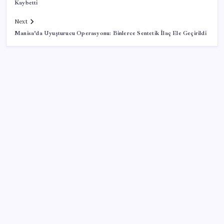
Kaybetti
Next
Manisa’da Uyuşturucu Operasyonu: Binlerce Sentetik İlaç Ele Geçirildi
SON YAZILAR
30 il için düğmeye basıldı. Gök gürültülü sağanak,
aşırı sıcak ve nem bunaltacak (Bu hafta hava nasıl
olacak?)
Konutlar Ekim 2026’da tamam
TBMM Adalet Komisyonu’nda ‘pislik’ tartışması: