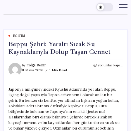
Skip
to
content
EĞITIM
Beppu Şehri: Yeraltı Sıcak Su
Kaynaklarıyla Dolup Taşan Cennet
Beppu
By
Tolga Demir
yorumlar kapalı
Şehri:
11 Mayıs 2026
1 Min Read
Yeraltı
Sıcak
Su
Japonya’nın güneyindeki Kyushu Adası’nda yer alan Beppu,
Kaynaklarıyla
ilginç doğal yapısıyla ‘Japon cehennemi’ olarak anılan bir
Dolup
Taşan
şehir. Bu benzersiz kentte, yer altından fışkıran yoğun buhar,
Cennet
sokakları adeta bir sis örtüsüyle kaplıyor. Beppu, Oita
için
bölgesinde bulunan ve Japonya’nın en aktif jeotermal
alanlarından biri olarak biliniyor. Şehirde birçok sıcak su
kaynağı mevcut ve bu kaynaklardan her gün tonlarca sıcak su
ve buhar yüzeye çıkıyor. Uzmanlar, bu durumun sebebinin