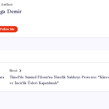
Author
lga Demir
Follow Me
Next
ara
Tünel’de Sumud Filosu’na Yönelik Saldırıyı Protesto: “Küre
ve İncirlik Üsleri Kapatılmalı”