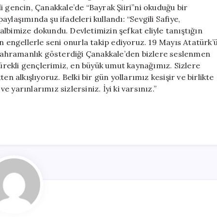
Umut
i gencin, Çanakkale’de “Bayrak Şiiri”ni okuduğu bir
Işığı
ylaşımında şu ifadeleri kullandı: “Sevgili Safiye,
için
lbimize dokundu. Devletimizin şefkat eliyle tanıştığın
n engellerle seni onurla takip ediyoruz. 19 Mayıs Atatürk’
ahramanlık gösterdiği Çanakkale’den bizlere seslenmen
yürekli gençlerimiz, en büyük umut kaynağımız. Sizlere
n alkışlıyoruz. Belki bir gün yollarımız kesişir ve birlikte
yarınlarımız sizlersiniz. İyi ki varsınız.”