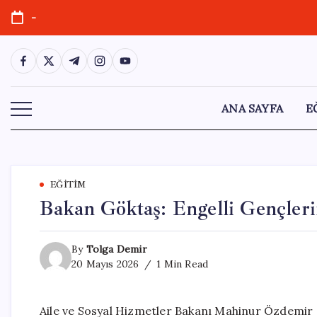
Skip
-
to
content
https://www.facebook.com/
https://twitter.com/
https://t.me/
https://www.instagram.com/
https://youtube.com/
ANA SAYFA
E
EĞITIM
Bakan Göktaş: Engelli Gençleri
By
Tolga Demir
20 Mayıs 2026
1 Min Read
Aile ve Sosyal Hizmetler Bakanı Mahinur Özdemir