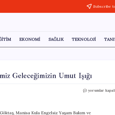
Subscribe t
ĞİTİM
EKONOMİ
SAĞLIK
TEKNOLOJİ
TANI
miz Geleceğimizin Umut Işığı
Bakan
yorumlar kapal
Göktaş:
Engelli
Gençlerimiz
Geleceğimizin
 Göktaş, Manisa Kula Engelsiz Yaşam Bakım ve