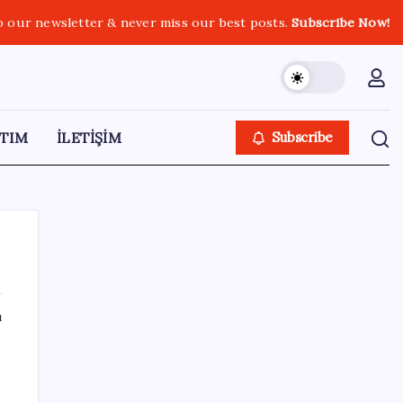
o our newsletter & never miss our best posts.
Subscribe Now!
TIM
İLETİŞİM
Subscribe
ı
SON YAZILAR
Fiyatlarda düşüş hevesi kursakta kaldı:
Motorine gelecek indirim ÖTV’ye takıldı