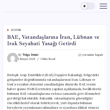
Skip
to
content
EĞITIM
BAE, Vatandaşlarına İran, Lübnan ve
Irak Seyahati Yasağı Getirdi
BAE,
By
Tolga Demir
yorumlar kapalı
Vatandaşlarına
1 Mayıs 2026
1 Min Read
İran,
Lübnan
ve
Birleşik Arap Emirlikleri (BAE) Dışişleri Bakanlığı, bölgedeki
Irak
gelişmeler doğrultusunda vatandaşlarının İran, Lübnan ve
Seyahati
Yasağı
Irak’a seyahat etmesini yasakladığını duyurdu. BAE resmi
Getirdi
haber ajansı WAM üzerinden yapılan açıklamada, bu ülkelerde
için
bulunan BAE vatandaşlarına en kısa zamanda geri dönmeleri
gerektiği hatırlatıldı. Bakanlık, vatandaşların güvenliğini
öncelikli hedef olarak belirleyerek, yurt dışında bulunan
bireylerin yayımlanan talimatlara ve uyarılara dikkat etmesi