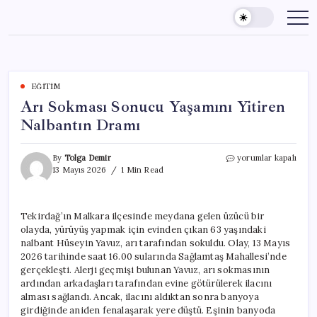
Skip
to
content
EĞITIM
Arı Sokması Sonucu Yaşamını Yitiren
Nalbantın Dramı
Arı
By
Tolga Demir
yorumlar kapalı
Sokması
13 Mayıs 2026
1 Min Read
Sonucu
Yaşamını
Yitiren
Tekirdağ’ın Malkara ilçesinde meydana gelen üzücü bir
Nalbantın
olayda, yürüyüş yapmak için evinden çıkan 63 yaşındaki
Dramı
için
nalbant Hüseyin Yavuz, arı tarafından sokuldu. Olay, 13 Mayıs
2026 tarihinde saat 16.00 sularında Sağlamtaş Mahallesi’nde
gerçekleşti. Alerji geçmişi bulunan Yavuz, arı sokmasının
ardından arkadaşları tarafından evine götürülerek ilacını
alması sağlandı. Ancak, ilacını aldıktan sonra banyoya
girdiğinde aniden fenalaşarak yere düştü. Eşinin banyoda