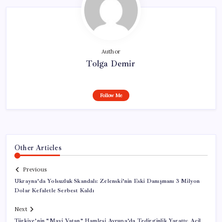
Author
Tolga Demir
Follow Me
Other Articles
Previous
Ukrayna’da Yolsuzluk Skandalı: Zelenski’nin Eski Danışmanı 3 Milyon
Dolar Kefaletle Serbest Kaldı
Next
Türkiye’nin “Mavi Vatan” Hamlesi Avrupa’da Tedirginlik Yarattı: Acil