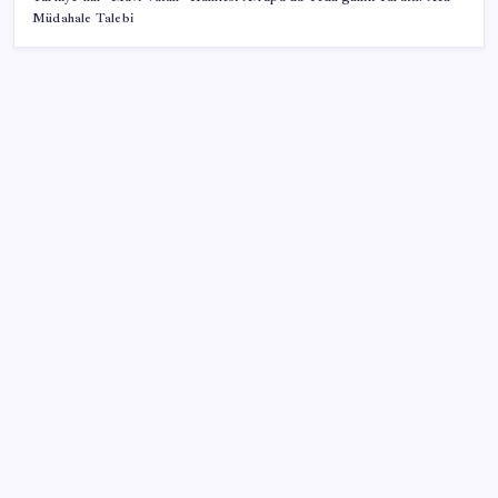
Müdahale Talebi
SON YAZILAR
Konutlar Ekim 2026’da tamam
TBMM Adalet Komisyonu’nda ‘pislik’ tartışması:
MHP’li Bülbül masaya yumruk attı, İYİ Partili vekilin
üzerine yürüdü
Tüm dünyaya ‘tatil daveti’
Telif baskısı sonuç verdi: Suno şarkılarına dijital imza
geliyor