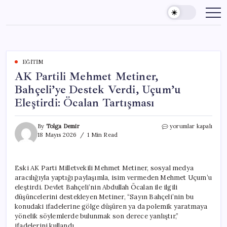
Skip
to
content
EĞITIM
AK Partili Mehmet Metiner,
Bahçeli’ye Destek Verdi, Uçum’u
Eleştirdi: Öcalan Tartışması
AK
By
Tolga Demir
yorumlar kapalı
Partili
18 Mayıs 2026
1 Min Read
Mehmet
Metiner,
Bahçeli’ye
Eski AK Parti Milletvekili Mehmet Metiner, sosyal medya
Destek
aracılığıyla yaptığı paylaşımla, isim vermeden Mehmet Uçum’u
Verdi,
Uçum’u
eleştirdi. Devlet Bahçeli’nin Abdullah Öcalan ile ilgili
Eleştirdi:
düşüncelerini destekleyen Metiner, “Sayın Bahçeli’nin bu
Öcalan
konudaki ifadelerine gölge düşüren ya da polemik yaratmaya
Tartışması
yönelik söylemlerde bulunmak son derece yanlıştır,”
için
ifadelerini kullandı.