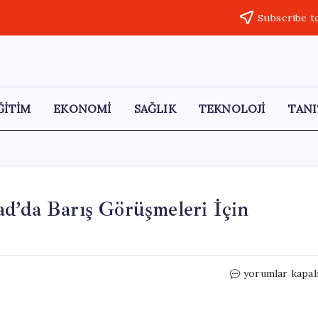
Subscribe t
ĞİTİM
EKONOMİ
SAĞLIK
TEKNOLOJİ
TANI
d’da Barış Görüşmeleri İçin
ABD
yorumlar kapal
ve
İran
Heyetleri