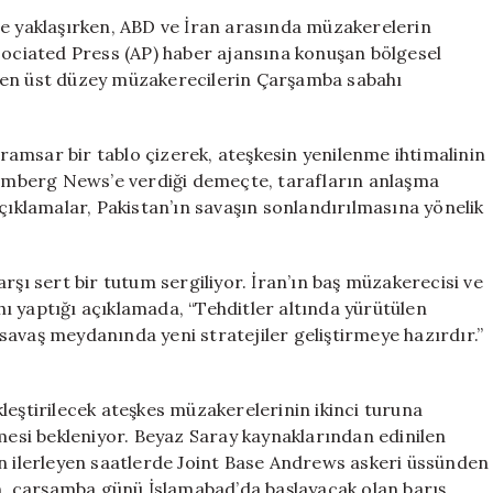
İslamabad’da
ne yaklaşırken, ABD ve İran arasında müzakerelerin
Barış
ssociated Press (AP) haber ajansına konuşan bölgesel
Görüşmeleri
lkeden üst düzey müzakerecilerin Çarşamba sabahı
İçin
Toplanıyor
için
amsar bir tablo çizerek, ateşkesin yenilenme ihtimalinin
loomberg News’e verdiği demeçte, tarafların anlaşma
açıklamalar, Pakistan’ın savaşın sonlandırılmasına yönelik
rşı sert bir tutum sergiliyor. İran’ın baş müzakerecisi ve
ı yaptığı açıklamada, “Tehditler altında yürütülen
savaş meydanında yeni stratejiler geliştirmeye hazırdır.”
leştirilecek ateşkes müzakerelerinin ikinci turuna
si bekleniyor. Beyaz Saray kaynaklarından edinilen
ün ilerleyen saatlerde Joint Base Andrews askeri üssünden
in, çarşamba günü İslamabad’da başlayacak olan barış