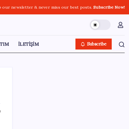
o our newsletter & never miss our best posts.
Subscribe Now!
TIM
İLETİŞİM
Subscribe
SON YAZILAR
ı
Fiyatlarda düşüş hevesi kursakta kaldı:
Motorine gelecek indirim ÖTV’ye takıldı