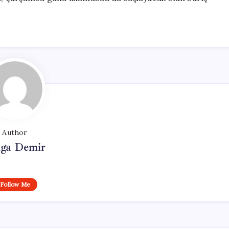
.
Author
lga Demir
Follow Me