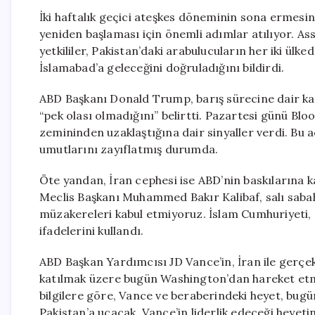
İki haftalık geçici ateşkes döneminin sona ermesi
yeniden başlaması için önemli adımlar atılıyor. A
yetkililer, Pakistan’daki arabulucuların her iki ü
İslamabad’a geleceğini doğruladığını bildirdi.
ABD Başkanı Donald Trump, barış sürecine dair kar
“pek olası olmadığını” belirtti. Pazartesi günü B
zemininden uzaklaştığına dair sinyaller verdi. Bu 
umutlarını zayıflatmış durumda.
Öte yandan, İran cephesi ise ABD’nin baskılarına ka
Meclis Başkanı Muhammed Bakır Kalibaf, salı sabah
müzakereleri kabul etmiyoruz. İslam Cumhuriyeti, 
ifadelerini kullandı.
ABD Başkan Yardımcısı JD Vance’in, İran ile gerçek
katılmak üzere bugün Washington’dan hareket etme
bilgilere göre, Vance ve beraberindeki heyet, bug
Pakistan’a uçacak. Vance’in liderlik edeceği heyet