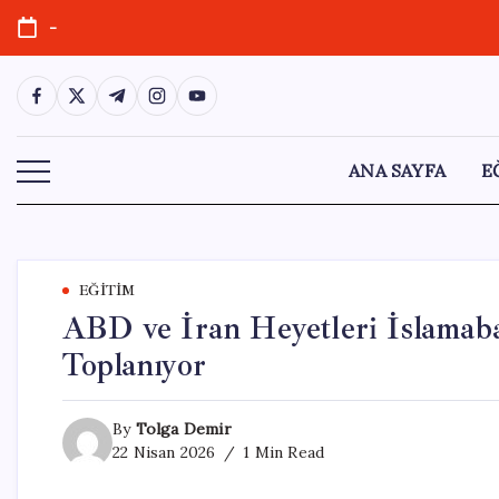
Skip
-
to
content
https://www.facebook.com/
https://twitter.com/
https://t.me/
https://www.instagram.com/
https://youtube.com/
ANA SAYFA
E
EĞITIM
ABD ve İran Heyetleri İslamaba
Toplanıyor
By
Tolga Demir
22 Nisan 2026
1 Min Read