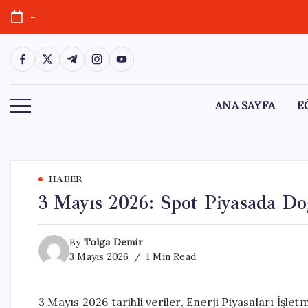
Skip
-
to
content
https://www.facebook.com/
https://twitter.com/
https://t.me/
https://www.instagram.com/
https://youtube.com/
ANA SAYFA
E
HABER
3 Mayıs 2026: Spot Piyasada Do
By
Tolga Demir
3 Mayıs 2026
1 Min Read
3 Mayıs 2026 tarihli veriler, Enerji Piyasaları İşl