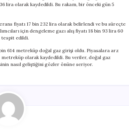
Doğal
6 lira olarak kaydedildi. Bu rakam, bir önceki gün 5
Gaz
Fiyatlarındaki
Gelişmeler
ns fiyatı 17 bin 232 lira olarak belirlendi ve bu süreçte
için
mcıları için dengeleme gazı alış fiyatı 18 bin 93 lira 60
 tespit edildi.
bin 614 metreküp doğal gaz girişi oldu. Piyasalara arz
 metreküp olarak kaydedildi. Bu veriler, doğal gaz
nin nasıl geliştiğini gözler önüne seriyor.