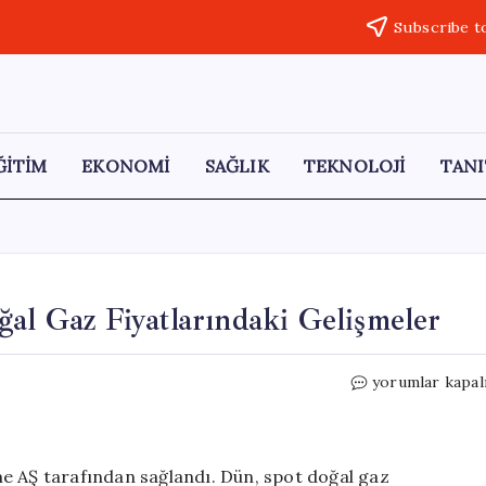
Subscribe t
ĞİTİM
EKONOMİ
SAĞLIK
TEKNOLOJİ
TANI
ğal Gaz Fiyatlarındaki Gelişmeler
3
yorumlar kapal
Mayıs
2026:
Spot
Piyasada
etme AŞ tarafından sağlandı. Dün, spot doğal gaz