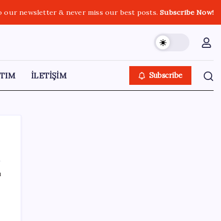
o our newsletter & never miss our best posts.
Subscribe Now!
TIM
İLETİŞİM
Subscribe
ı
SON YAZILAR
SONAR’dan çarpıcı anket: YENİ Parti’nin oy
oranı belli oldu